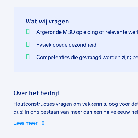
Wat wij vragen
Afgeronde MBO opleiding of relevante wer
Fysiek goede gezondheid
Competenties die gevraagd worden zijn; be
Over het bedrijf
Houtconstructies vragen om vakkennis, oog voor deta
dus! In ons bestaan van meer dan een halve eeuw he
opdrachten gerealiseerd. Dit bedrijf is de specialist 
Lees meer
van gelijmde dragende houtconstructies. Hierbij kun
spanten, gelamineerde liggers, gelamineerd hout, ge