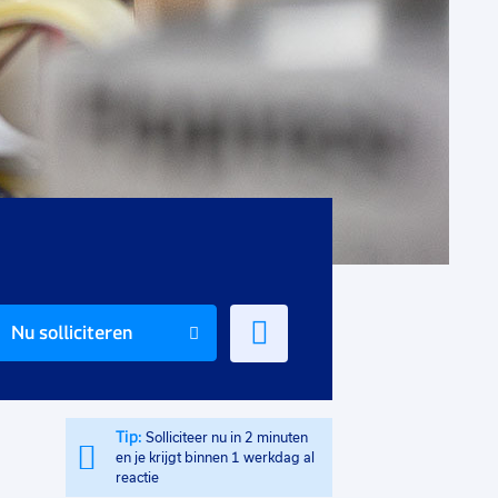
Voeg
Nu solliciteren
toe
aan
favorieten
Tip:
Solliciteer nu in 2 minuten
en je krijgt binnen 1 werkdag al
reactie