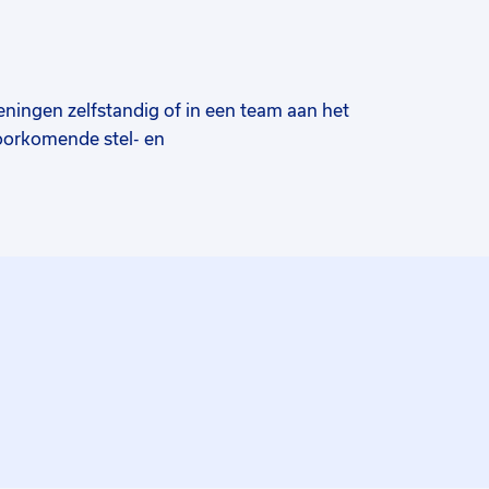
eningen zelfstandig of in een team aan het
oorkomende stel- en
alken van 15+ meter maak jij alles
t product goed afgewerkt is en geen