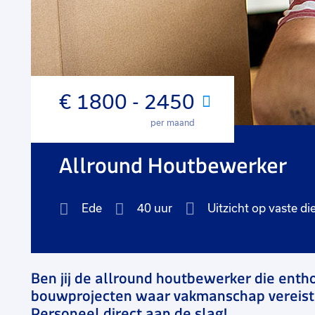
€ 1800 - 2450
Maand
per maand
Allround Houtbewerker
Ede
40 uur
Uitzicht op vaste di
Ben jij de allround houtbewerker die ent
bouwprojecten waar vakmanschap vereist is
Personeel direct aan de slag!