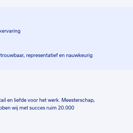
kervaring
trouwbaar, representatief en nauwkeurig
il en liefde voor het werk. Meesterschap,
bben wij met succes ruim 20.000
in het construeren, fabriceren en monteren
t u denken aan bijvoorbeeld houten
lijmd hout en lamellen hout. Naast