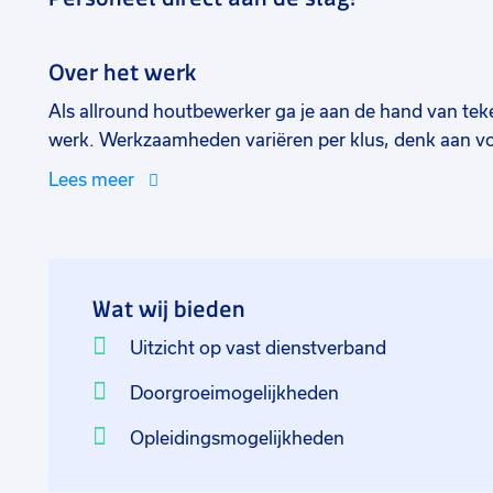
Over het werk
Als allround houtbewerker ga je aan de hand van tek
werk. Werkzaamheden variëren per klus, denk aan v
timmerwerkzaamheden. Van kleine planken tot grote b
Lees meer
gereed voor transport. Jij draagt hierbij zorg dat he
beschadigingen aanwezig zijn.
Wat wij bieden
Uitzicht op vast dienstverband
Doorgroeimogelijkheden
Opleidingsmogelijkheden