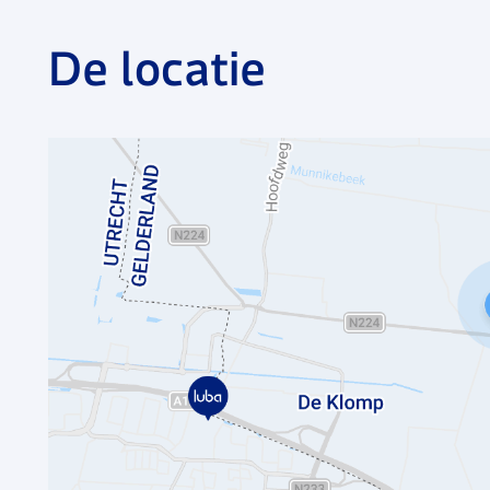
bouwconstructies leveren wij ook traditionele houtco
De locatie