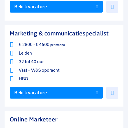
Voe
Bekijk vacature
toe
aan
favo
Marketing & communicatiespecialist
€ 2800
-
€ 4500
per maand
Leiden
32 tot 40 uur
Vast = W&S opdracht
HBO
Voe
Bekijk vacature
toe
aan
favo
Online Marketeer