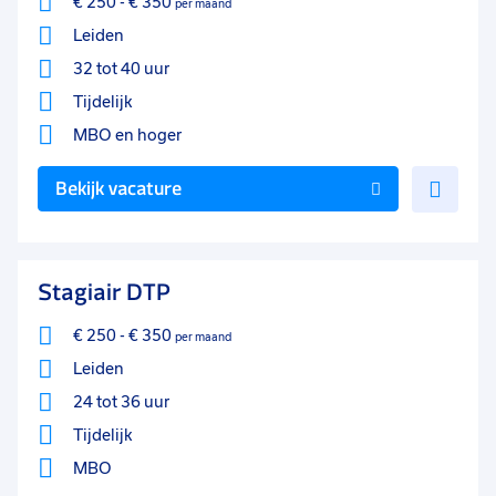
€ 250
-
€ 350
per maand
Leiden
32 tot 40 uur
Tijdelijk
MBO
en hoger
Voe
Bekijk vacature
toe
aan
favo
Stagiair DTP
€ 250
-
€ 350
per maand
Leiden
24 tot 36 uur
Tijdelijk
MBO