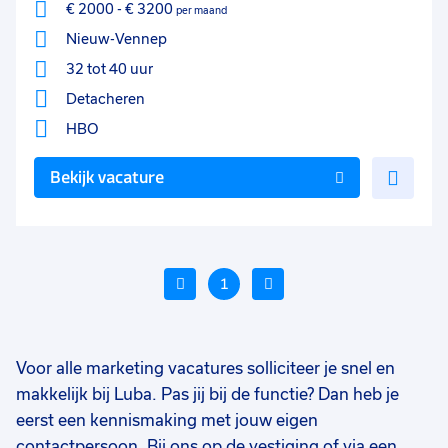
€ 2000
-
€ 3200
per maand
Nieuw-Vennep
32 tot 40 uur
Detacheren
HBO
Voe
Bekijk vacature
toe
aan
favo
Vorige
1
Volgende
Voor alle marketing vacatures solliciteer je snel en
Voeg
makkelijk bij Luba. Pas jij bij de functie? Dan heb je
Voeg
Voe
toe
eerst een kennismaking met jouw eigen
toe
toe
aan
contactpersoon. Bij ons op de vestiging of via een
aan
aan