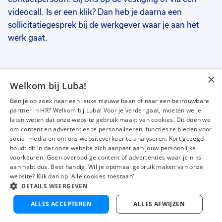
favorieten
videocall. Is er een klik? Dan heb je daarna een
favorieten
favo
Stagiair SEO-copywriter
Stagiair DTP
Ma
sollicitatiegesprek bij de werkgever waar je aan het
co
werk gaat.
32 tot 40 uur
24 tot 36 uur
32
Tijdelijk
Tijdelijk
Va
€ 250
-
€ 350
€ 250
-
€ 350
€
p.m.
p.m.
×
Welkom bij Luba!
Vacatures
Over ons
Ben je op zoek naar een leuke nieuwe baan of naar een betrouwbare
Werken bij Luba
Voor werkgevers
partner in HR? Welkom bij Luba! Voor je verder gaat, moeten we je
laten weten dat onze website gebruik maakt van cookies. Dit doen we
Mijn Luba
Contact
om content en advertenties te personaliseren, functies te bieden voor
social media en om ons websiteverkeer te analyseren. Kort gezegd
houdt dit in dat onze website zich aanpast aan jouw persoonlijke
Instagram
Facebook
LinkedIn
YouTube
Tiktok
voorkeuren. Geen overbodige content of advertenties waar je niks
aan hebt dus. Best handig! Wil je optimaal gebruik maken van onze
website? Klik dan op 'Alle cookies toestaan'.
DETAILS WEERGEVEN
Luba wordt beoordeeld met een
4,3 uit 5
van 1190 Google-reviews
ALLES ACCEPTEREN
ALLES AFWIJZEN