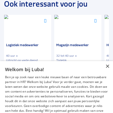
Ook interessant voor jou
Voeg
Voeg
Voeg
toe
toe
toe
aan
aan
aan
favorieten
favorieten
favori
Logistiek medewerker
Magazijn medewerker
Hef-
40 uur
32 tot 40 uur
40 u
Uitzicht op vaste dienst
Tijdelijk
Uitz
×
Welkom bij Luba!
€ 2387
-
€ 2585
€ 2000
-
€ 2500
€ 1
p.m.
p.m.
Ben je op zoek naar een leuke nieuwe baan of naar een betrouwbare
partner in HR? Welkom bij Luba! Voor je verder gaat, moeten we je
laten weten dat onze website gebruik maakt van cookies. Dit doen we
om content en advertenties te personaliseren, functies te bieden voor
Vacatures
Over ons
social media en om ons websiteverkeer te analyseren. Kort gezegd
Werken bij Luba
Voor werkgevers
houdt dit in dat onze website zich aanpast aan jouw persoonlijke
voorkeuren. Geen overbodige content of advertenties waar je niks
Mijn Luba
Contact
aan hebt dus. Best handig! Wil je optimaal gebruik maken van onze