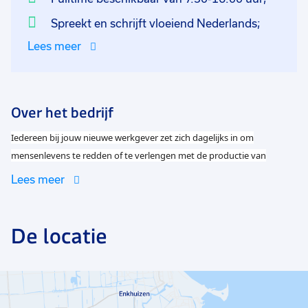
Spreekt en schrijft vloeiend Nederlands;
Lees meer
Over het bedrijf
Iedereen bij jouw nieuwe werkgever zet zich dagelijks in om
mensenlevens te redden of te verlengen met de productie van
kunststofproducten voor de verpakking van infusie-, transfusie- en
Lees meer
dialysevloeistoffen. De productie van kunststof halffabricaten staat
centraal. Deze halffabricaten worden uiteindelijk gebruikt om
De locatie
bijvoorbeeld bloed- en infuuszakken te maken. Jij en je collega's
worden erdoor gedreven om dagelijks een belangrijke
maatschappelijke bijdrage te leveren.