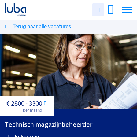
Uren
invullen
Terug naar alle vacatures
Vacatures
Over ons
Voor werkgevers
Contact
€ 2800 - 3300
Maand
per maand
Technisch magazijnbeheerder
Enkhuizen