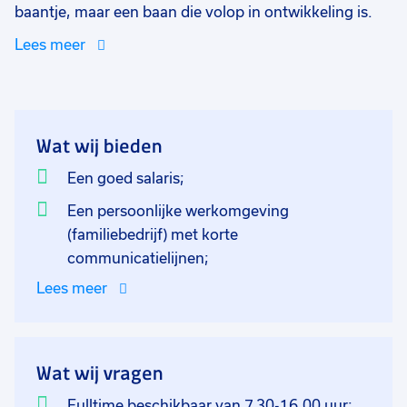
baantje, maar een baan die volop in ontwikkeling is.
Ze zijn continu bezig met het ontwikkelen van nieuwe
Lees meer
oplossingen. Werken als magazijnbeheerder betekent
dan ook werken in het middelpunt van innovatie en
creativiteit. Verschillende taken zijn bijv.: Inname en
uitgifte van materialen, aanvragen van offertes,
Wat wij bieden
levertijden beheren, het retour zenden van artikelen
aan leveranciers, voorraadcontroles uitvoeren,
Een goed salaris;
inrichting van het magazijn up-to-date houden etc. en
Een persoonlijke werkomgeving
de complete administratie. Het is fysiek geen zwaar
(familiebedrijf) met korte
werk. Verder heb je veel contact met je collega's die
communicatielijnen;
vaak langskomen voor onderdelen die ze nodig
Lees meer
hebben voor het onderhoud in de fabriek. Dus werken
doe je in een teamverband.
Wat wij vragen
Fulltime beschikbaar van 7.30-16.00 uur;