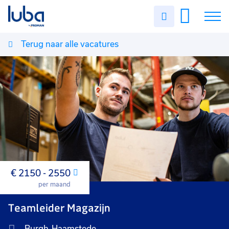
Uren
invullen
Terug naar alle vacatures
Vacatures
Over ons
Voor werkgevers
Contact
€ 2150 - 2550
Maand
per maand
Teamleider Magazijn
Burgh-Haamstede