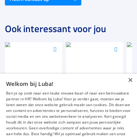
Ook interessant voor jou
Voeg
Voeg
Voeg
toe
toe
toe
aan
aan
aan
favorieten
favorieten
favori
×
Magazijnmedewerker
Productiemedewerker
Mon
Welkom bij Luba!
36 tot 40 uur
40 uur
38 t
Ben je op zoek naar een leuke nieuwe baan of naar een betrouwbare
Uitzicht op vaste dienst
Uitzicht op vaste dienst
Uitz
partner in HR? Welkom bij Luba! Voor je verder gaat, moeten we je
€ 11,00
-
€ 12,35
€ 1850
-
€ 1950
€ 2
p.u.
p.m.
laten weten dat onze website gebruik maakt van cookies. Dit doen we
om content en advertenties te personaliseren, functies te bieden voor
social media en om ons websiteverkeer te analyseren. Kort gezegd
houdt dit in dat onze website zich aanpast aan jouw persoonlijke
voorkeuren. Geen overbodige content of advertenties waar je niks
Vacatures
Over ons
aan hebt dus. Best handig! Wil je optimaal gebruik maken van onze