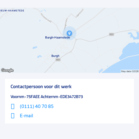
groei en ontwikkeling mogelijk is.
Contactpersoon voor dit werk
Voornm-75FAEE Achternm-EDE3472B73
(0111) 40 70 85
E-mail