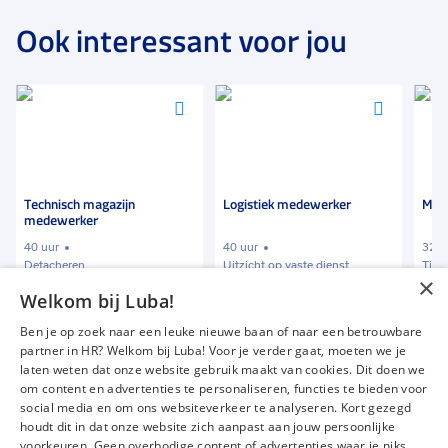
Ook interessant voor jou
Voeg
Voeg
Voeg
toe
toe
toe
aan
aan
aan
favorieten
favorieten
favori
Technisch magazijn
Logistiek medewerker
Mag
medewerker
40 uur
40 uur
32 t
Detacheren
Uitzicht op vaste dienst
Tijde
×
Welkom bij Luba!
€ 1950
-
€ 2500
€ 2387
-
€ 2585
€ 2
p.m.
p.m.
Ben je op zoek naar een leuke nieuwe baan of naar een betrouwbare
partner in HR? Welkom bij Luba! Voor je verder gaat, moeten we je
laten weten dat onze website gebruik maakt van cookies. Dit doen we
om content en advertenties te personaliseren, functies te bieden voor
Vacatures
Over ons
social media en om ons websiteverkeer te analyseren. Kort gezegd
Werken bij Luba
Voor werkgevers
houdt dit in dat onze website zich aanpast aan jouw persoonlijke
voorkeuren. Geen overbodige content of advertenties waar je niks