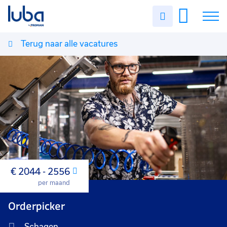
Uren
invullen
Terug naar alle vacatures
Vacatures
Over ons
Voor werkgevers
Contact
€ 2044 - 2556
Maand
per maand
Orderpicker
Schagen