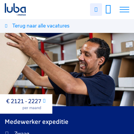
Uren
invullen
Terug naar alle vacatures
Vacatures
Over ons
Voor werkgevers
Contact
€ 2121 - 2227
Maand
per maand
Medewerker expeditie
Zwaag