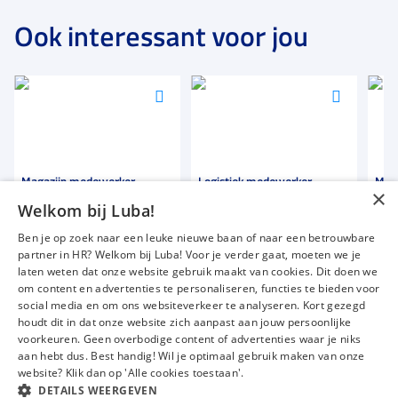
Ook interessant voor jou
Voeg
Voeg
Voeg
toe
toe
toe
aan
aan
aan
favorieten
favorieten
favori
Magazijn medewerker
Logistiek medewerker
Mag
×
Welkom bij Luba!
40 uur
36 tot 40 uur
32 t
Ben je op zoek naar een leuke nieuwe baan of naar een betrouwbare
Detacheren
Uitzicht op vaste dienst
Tijde
partner in HR? Welkom bij Luba! Voor je verder gaat, moeten we je
€ 12,00
-
€ 13,00
€ 2100
-
€ 2300
€ 2
p.u.
p.m.
laten weten dat onze website gebruik maakt van cookies. Dit doen we
om content en advertenties te personaliseren, functies te bieden voor
social media en om ons websiteverkeer te analyseren. Kort gezegd
houdt dit in dat onze website zich aanpast aan jouw persoonlijke
voorkeuren. Geen overbodige content of advertenties waar je niks
Vacatures
Over ons
aan hebt dus. Best handig! Wil je optimaal gebruik maken van onze
website? Klik dan op 'Alle cookies toestaan'.
Werken bij Luba
Voor werkgevers
DETAILS WEERGEVEN