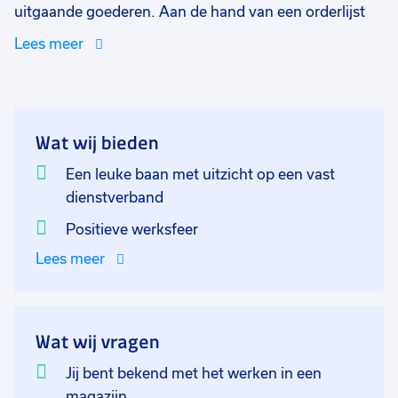
uitgaande goederen. Aan de hand van een orderlijst
verzamel je lopend of op de zijlader de benodigde
Lees meer
goederen om deze vervolgens verzendklaar te maken.
Dit bedrijf houdt zich bezig met het vervaardigen van
kozijnen, dus denk aan het bij elkaar zoeken van de
juiste profielen, het passende beslag en de
Wat wij bieden
bijbehorende rubbers. Het beslag en de rubbers kan je
makkelijk met de hand pakken, maar voor de grotere
Een leuke baan met uitzicht op een vast
profielen spring jij op de heftruck en manoeuvreer je
dienstverband
met gemak tussen alle collega's en spullen door.
Positieve werksfeer
Lees meer
Wat wij vragen
Jij bent bekend met het werken in een
magazijn