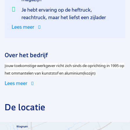
Je hebt ervaring op de heftruck,
reachtruck, maar het liefst een zijlader
Lees meer
Over het bedrijf
Jouw toekomstige werkgever richt zich sinds de oprichting in 1995 op
het ommantelen van kunststof en aluminium(kozijn)
profielen/gevelelementen met een kleurfolie. De optimale uitrusting,
Lees meer
de strenge interne en externe kwaliteitstesten, de hoogwaardige
materialen waarmee gewerkt wordt en de deskundigheid van de
De locatie
medewerkers maken het mogelijke een kwalitatief hoogwaardig
product te fabriceren. Door de ervaring die het bedrijf in de afgelopen
25 jaar heeft opgebouwd, zijn ze in staat de kernpunten van het
bedrijf "flexibiliteit, korte levertijden en gegarandeerde