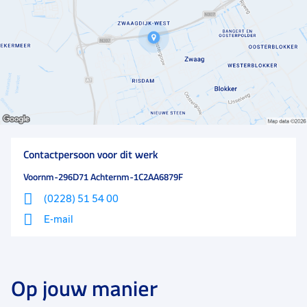
betrouwbaarheid" waar te maken!
Contactpersoon voor dit werk
Voornm-296D71 Achternm-1C2AA6879F
(0228) 51 54 00
E-mail
Op jouw manier