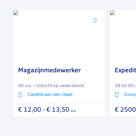
Voeg
Voeg
toe
toe
aan
aan
favorieten
favorieten
Magazijnmedewerker
Expedi
40 uur
Uitzicht op vaste dienst
38 tot 40 
Capelle aan den IJssel
Europ
€ 12,00
-
€ 13,50
€ 2500
p.u.