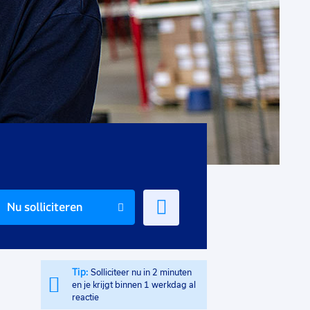
Voeg
Nu solliciteren
toe
aan
favorieten
Tip:
Solliciteer nu in 2 minuten
en je krijgt binnen 1 werkdag al
reactie