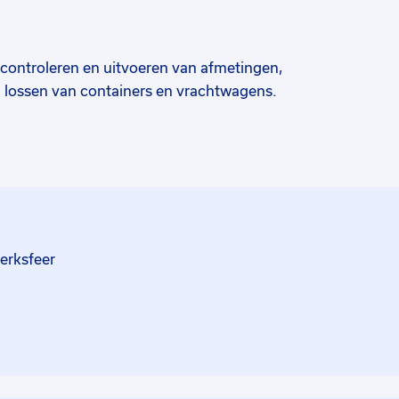
 controleren en uitvoeren van afmetingen,
n lossen van containers en vrachtwagens.
g van lucht- en zeevrachtzendingen.
istratieve, communicatieve en
ij op een zorgvuldige manier en in goede
erksfeer