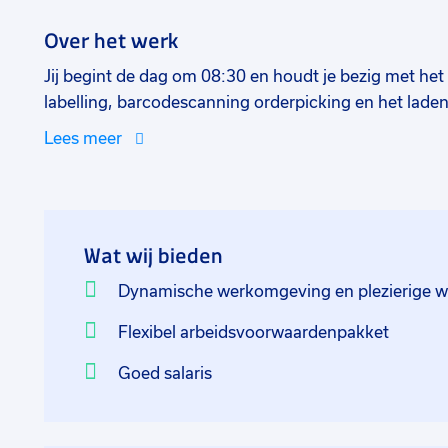
Over het werk
Jij begint de dag om 08:30 en houdt je bezig met het
labelling, barcodescanning orderpicking en het lade
Jij bent verantwoordelijk voor de fysieke afhandelin
Lees meer
Daarbij moet je denken aan het verrichten van admin
operationele werkzaamheden. Deze handelingen doe j
samenwerking.
Wat wij bieden
Dynamische werkomgeving en plezierige w
Flexibel arbeidsvoorwaardenpakket
Goed salaris