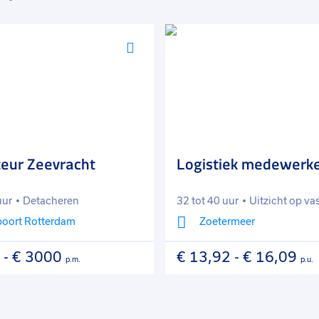
Voeg
toe
aan
favorieten
teur Zeevracht
Logistiek medewerk
uur
Detacheren
32 tot 40 uur
Uitzicht op va
oort Rotterdam
Zoetermeer
-
€ 3000
€ 13,92
-
€ 16,09
p.m.
p.u.