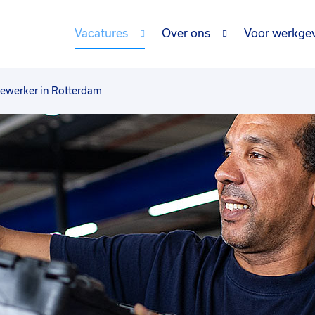
Vacatures
Over ons
Voor werkge
werker in Rotterdam