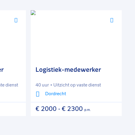
Voeg
Voeg
toe
toe
aan
aan
favorieten
favorie
er
Logistiek-medewerker
A
l
ste dienst
40 uur
Uitzicht op vaste dienst
3
Dordrecht
€ 2000
-
€ 2300
€
p.m.