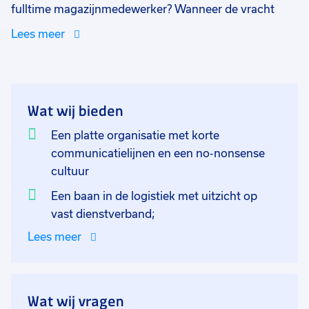
fulltime magazijnmedewerker? Wanneer de vracht
aankomt ben jij samen met de rest van het team
Lees meer
verantwoordelijk voor het lossen van de vracht uit de
vrachtwagens. De schoonmaakartikelen dienen in het
magazijn te worden opgeslagen. Een fulltime
werkweek is 40 uur van maandag tot en met vrijdag
Wat wij bieden
van 8.30 - 17.00 uur. Je werkt ook regelmatig op de
heftruck. Heb je geen certificaat? Geen probleem, die
Een platte organisatie met korte
kan je via ons behalen!
communicatielijnen en een no-nonsense
cultuur
Een baan in de logistiek met uitzicht op
vast dienstverband;
Lees meer
Wat wij vragen