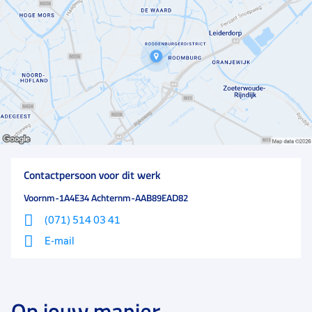
en directe communicatie voorop.
Contactpersoon voor dit werk
Voornm-1A4E34 Achternm-AAB89EAD82
(071) 514 03 41
E-mail
Op jouw manier