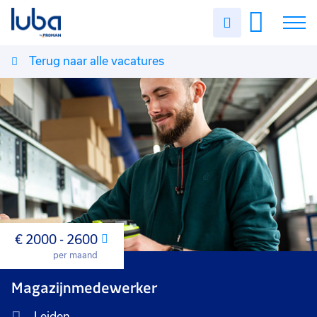
Uren
invullen
Terug naar alle vacatures
Vacatures
Over ons
Voor werkgevers
Contact
€ 2000 - 2600
Maand
per maand
Magazijnmedewerker
Leiden