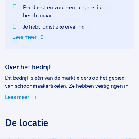
Per direct en voor een langere tijd
beschikbaar
Je hebt logistieke ervaring
Lees meer
Over het bedrijf
Dit bedrijf is één van de marktleiders op het gebied
van schoonmaakartikelen. Ze hebben vestigingen in
Nederland, België, Engeland, Spanje, Griekenland,
Lees meer
Hongarije, Oostenrijk en China en bieden
werkgelegenheid aan meer dan 500 medewerkers.
Een internationale speler op de markt met grote
De locatie
klanten zoals supermarkten, huishoudketen en
discounters! Bij dit familiaire bedrijf staat een eerlijke