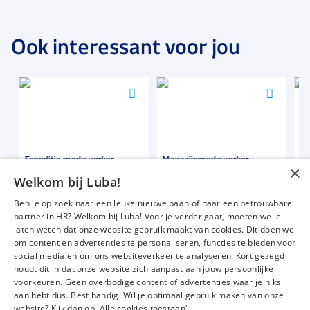
Ook interessant voor jou
Voeg
Voeg
Voeg
toe
toe
toe
aan
aan
aan
favorieten
favorieten
favori
Expeditie medewerker
Magazijnmedewerker
Mag
×
Welkom bij Luba!
28 tot 38 uur
32 uur
40 u
Ben je op zoek naar een leuke nieuwe baan of naar een betrouwbare
Detacheren
Uitzicht op vaste dienst
Uitz
partner in HR? Welkom bij Luba! Voor je verder gaat, moeten we je
€ 11,25
-
€ 12,50
€ 2500
-
€ 3100
€ 2
p.u.
p.m.
laten weten dat onze website gebruik maakt van cookies. Dit doen we
om content en advertenties te personaliseren, functies te bieden voor
social media en om ons websiteverkeer te analyseren. Kort gezegd
houdt dit in dat onze website zich aanpast aan jouw persoonlijke
voorkeuren. Geen overbodige content of advertenties waar je niks
Vacatures
Over ons
aan hebt dus. Best handig! Wil je optimaal gebruik maken van onze
website? Klik dan op 'Alle cookies toestaan'.