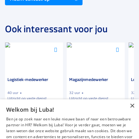
Ook interessant voor jou
Voeg
Voeg
Voeg
toe
toe
toe
aan
aan
aan
favorieten
favorieten
favori
Logistiek-medewerker
Magazijnmedewerker
Logi
40 uur
32 uur
32 t
Uitzicht op vaste dienst
Uitzicht op vaste dienst
Uitz
×
Welkom bij Luba!
€ 2000
-
€ 2300
€ 2500
-
€ 3100
€ 1
p.m.
p.m.
Ben je op zoek naar een leuke nieuwe baan of naar een betrouwbare
partner in HR? Welkom bij Luba! Voor je verder gaat, moeten we je
laten weten dat onze website gebruik maakt van cookies. Dit doen we
om content en advertenties te personaliseren, functies te bieden voor
Vacatures
Over ons