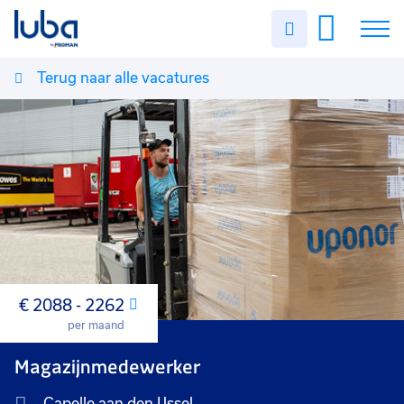
Uren
invullen
Terug naar alle vacatures
Vacatures
Over ons
Voor werkgevers
Contact
€ 2088 - 2262
Maand
per maand
Magazijnmedewerker
Capelle aan den IJssel