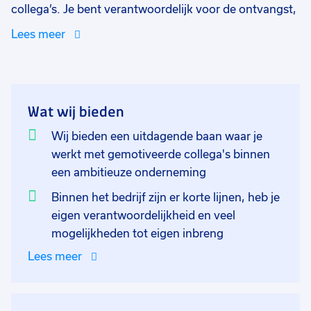
collega’s. Je bent verantwoordelijk voor de ontvangst,
opslag, voorbereiding en distributie van goederen. Je
Lees meer
houdt je bezig met onder andere het klaarzetten en
inpakken van bestellingen en het checken van
leveringen en het stickeren van goederen. Je kan per
direct aan de slag. Hierbij start je werkdag om 07:00
Wat wij bieden
tot 16:00 uur.
Wij bieden een uitdagende baan waar je
werkt met gemotiveerde collega's binnen
een ambitieuze onderneming
Binnen het bedrijf zijn er korte lijnen, heb je
eigen verantwoordelijkheid en veel
mogelijkheden tot eigen inbreng
Lees meer