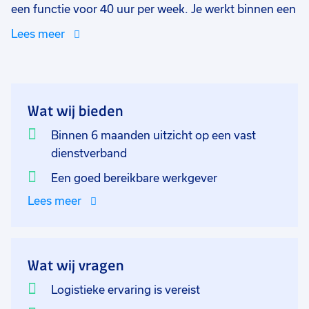
een functie voor 40 uur per week. Je werkt binnen een
collegiaal team in een informele maar professionele
Lees meer
organisatie. De werkdagen zijn van maandag t/m
vrijdag van 14:00 uur tot 19:00 uur. De
werkzaamheden bestaan onder andere uit het
ontvangen en verwerken van inkomende goederen,
Wat wij bieden
retouren controleren en verwerken, orderpicking en
de goederen gereed maken voor verzending. De
Binnen 6 maanden uitzicht op een vast
goederen die gereed zijn voor transport draag je over
dienstverband
aan de vervoerders. Samen met jouw directe collega’s
Een goed bereikbare werkgever
ben je verantwoordelijk voor het gehele logistieke
Lees meer
proces. Je kan jezelf ontwikkelen en trainingen volgen
om uiteindelijk door te groeien naar teamleider.
Wat wij vragen
Logistieke ervaring is vereist