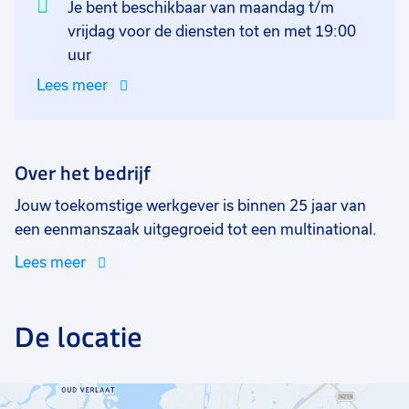
Je bent beschikbaar van maandag t/m
vrijdag voor de diensten tot en met 19:00
uur
Lees meer
Over het bedrijf
Jouw toekomstige werkgever is binnen 25 jaar van
een eenmanszaak uitgegroeid tot een multinational.
Met de gehele organisatie produceren en leveren jullie
Lees meer
de beste producten aan apothekers, ziekenhuizen en
de farmaceutische industrie. Jouw logistieke team
bestaat uit circa 15 toffe collega's.
De locatie