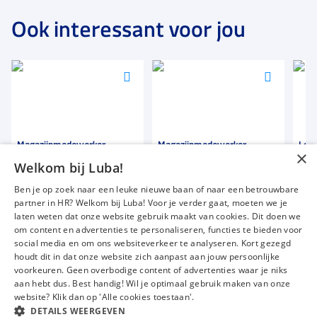
Ook interessant voor jou
Voeg
Voeg
Voeg
toe
toe
toe
aan
aan
aan
favorieten
favorieten
favori
Magazijnmedewerker
Magazijnmedewerker
Logi
×
Welkom bij Luba!
40 uur
40 uur
32 t
Ben je op zoek naar een leuke nieuwe baan of naar een betrouwbare
Uitzicht op vaste dienst
Uitzicht op vaste dienst
Uitz
partner in HR? Welkom bij Luba! Voor je verder gaat, moeten we je
€ 12,00
-
€ 13,50
€ 12,00
-
€ 13,00
€ 1
p.u.
p.u.
laten weten dat onze website gebruik maakt van cookies. Dit doen we
om content en advertenties te personaliseren, functies te bieden voor
social media en om ons websiteverkeer te analyseren. Kort gezegd
houdt dit in dat onze website zich aanpast aan jouw persoonlijke
voorkeuren. Geen overbodige content of advertenties waar je niks
Vacatures
Over ons
aan hebt dus. Best handig! Wil je optimaal gebruik maken van onze
website? Klik dan op 'Alle cookies toestaan'.
Werken bij Luba
Voor werkgevers
DETAILS WEERGEVEN