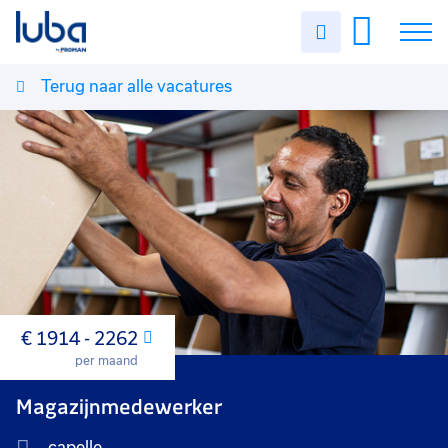
Uren
invullen
Terug naar alle vacatures
Vacatures
Over ons
Voor werkgevers
Contact
€ 1914 - 2262
Maand
per maand
Magazijnmedewerker
capelle