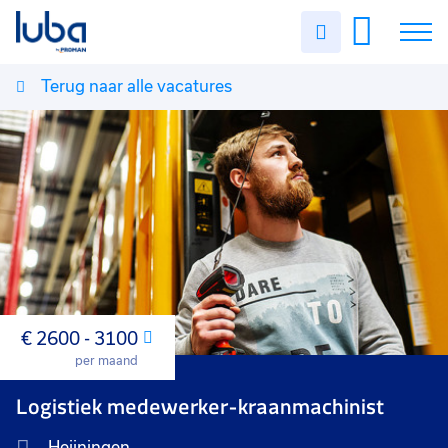
Uren
invullen
Terug naar alle vacatures
Vacatures
Over ons
Voor werkgevers
Contact
€ 2600 - 3100
Maand
per maand
Logistiek medewerker-kraanmachinist
Heijningen