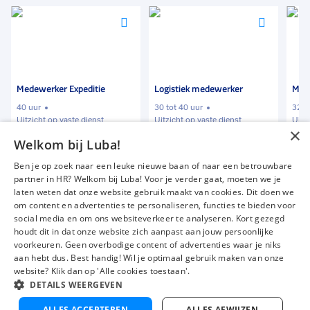
Voeg
Voeg
Vo
toe
toe
to
aan
aan
aa
favorieten
favorieten
fa
Logistiek medewerker
Magazijnmedewerker
30 tot 40 uur
32 tot 40 uur
Uitzicht op vaste dienst
Uitzicht op vaste dienst
×
Welkom bij Luba!
€ 1800
-
€ 1950
€ 2400
p.m.
p.m.
Ben je op zoek naar een leuke nieuwe baan of naar een betrouwbare
partner in HR? Welkom bij Luba! Voor je verder gaat, moeten we je
laten weten dat onze website gebruik maakt van cookies. Dit doen we
om content en advertenties te personaliseren, functies te bieden voor
Vacatures
Over ons
social media en om ons websiteverkeer te analyseren. Kort gezegd
Werken bij Luba
Voor werkgevers
houdt dit in dat onze website zich aanpast aan jouw persoonlijke
voorkeuren. Geen overbodige content of advertenties waar je niks
Mijn Luba
Contact
aan hebt dus. Best handig! Wil je optimaal gebruik maken van onze
website? Klik dan op 'Alle cookies toestaan'.
DETAILS WEERGEVEN
Instagram
Facebook
LinkedIn
YouTube
Tiktok
V
ALLES ACCEPTEREN
ALLES AFWIJZEN