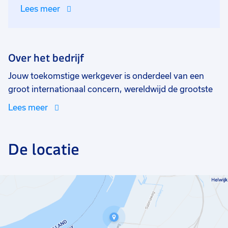
Lees meer
Over het bedrijf
Jouw toekomstige werkgever is onderdeel van een
groot internationaal concern, wereldwijd de grootste
staalproducent en tevens marktleider in Europa. Dit
Lees meer
bedrijf produceert buizen ten behoeve van
funderingsoplossingen. Een machinale vervaardiging
van stalen, spiraal-gelaste buizen tot 53 meter lang uit
De locatie
één stuk.