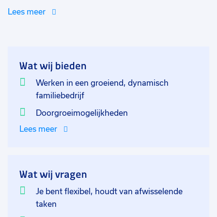
Je bent een belangrijke schakel in het dynamische
Lees meer
proces die ervoor zorgt dat goederen op tijd zijn
opgeslagen, beschikbaar zijn voor de productie en op
tijd worden verzonden naar de klanten. Tijdens je
werkdag zal jij je onder andere gaan bezighouden met
Wat wij bieden
het uitpakken, controleren en opslaan van goederen.
Daarbij zorg je er ook voor dat de orders gereed
Werken in een groeiend, dynamisch
worden gemaakt voor verzending naar de klant. Je zal
familiebedrijf
daarnaast heftruck rijden en vrachtwagens laden en
Doorgroeimogelijkheden
lossen. Een afwisselende functie waarbij je veel in de
Lees meer
weer bent!
Wat wij vragen
Je bent flexibel, houdt van afwisselende
taken