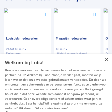
Voeg
Voeg
Voeg
toe
toe
toe
aan
aan
aan
favorieten
favorieten
favori
Logistiek medewerker
Magazijnmedewerker
Orde
24 tot 40 uur
40 uur
38 u
Detacheren
Uitzicht op vaste dienst
Deta
×
Welkom bij Luba!
€ 2074
-
€ 2523
€ 1935
-
€ 3000
€ 1
p.m.
p.m.
Ben je op zoek naar een leuke nieuwe baan of naar een betrouwbare
partner in HR? Welkom bij Luba! Voor je verder gaat, moeten we je
laten weten dat onze website gebruik maakt van cookies. Dit doen we
om content en advertenties te personaliseren, functies te bieden voor
Vacatures
Over ons
social media en om ons websiteverkeer te analyseren. Kort gezegd
Werken bij Luba
Voor werkgevers
houdt dit in dat onze website zich aanpast aan jouw persoonlijke
voorkeuren. Geen overbodige content of advertenties waar je niks
Mijn Luba
Contact
aan hebt dus. Best handig! Wil je optimaal gebruik maken van onze
website? Klik dan op 'Alle cookies toestaan'.