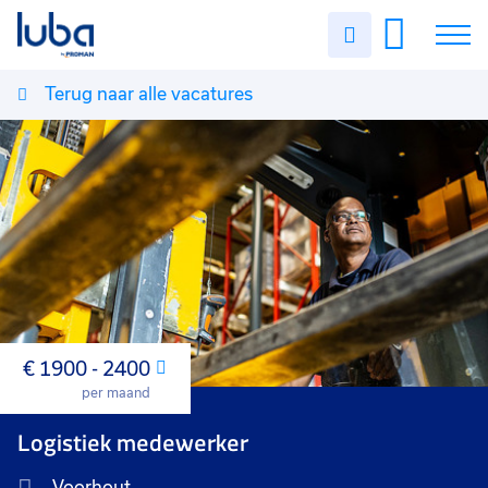
Uren
invullen
Terug naar alle vacatures
Vacatures
Over ons
Voor werkgevers
Contact
€ 1900 - 2400
Maand
per maand
Logistiek medewerker
Voorhout