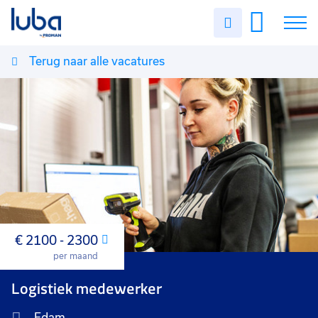
Uren
invullen
Terug naar alle vacatures
Vacatures
Over ons
Voor werkgevers
Contact
€ 2100 - 2300
Maand
per maand
Logistiek medewerker
Edam