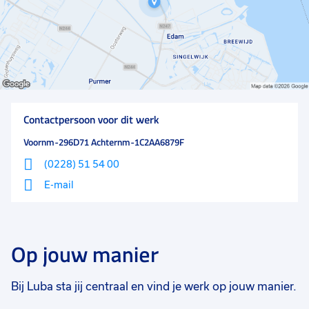
hebben doorgemaakt. Het bedrijf investeert in haar
mensen zodat zowel mens als organisatie steeds
toekomstbestendig blijft.
Contactpersoon voor dit werk
Voornm-296D71 Achternm-1C2AA6879F
(0228) 51 54 00
E-mail
Op jouw manier
Bij Luba sta jij centraal en vind je werk op jouw manier.