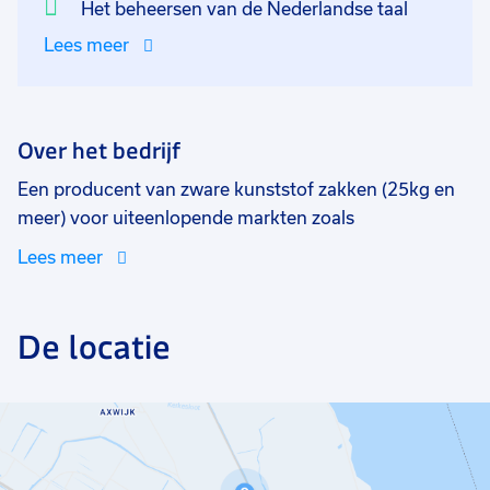
Eenvoudige programma's alleen dien je het wel heel
Het beheersen van de Nederlandse taal
netjes te doen. Zo vervelend als een order voor het
Lees meer
Midden-Oosten in Limburg terecht komt of
andersom.
Over het bedrijf
Een producent van zware kunststof zakken (25kg en
meer) voor uiteenlopende markten zoals
polymerenindustrie, chemische industrie, bouw,
Lees meer
zaagsel, dierenvoeding, levensmiddelen, potgrond en
kattenbakkorrels. Het bedrijf bestaat ruim 130 jaar en
is onderdeel van een grote groep: een
De locatie
toonaangevende groep kunststof producerende
bedrijven met 6 fabrieken in Nederland en 600
medewerkers. Je komt te werken bij een tak van
ongeveer 130 mensen, waarvan een grote groep al
een mooie langer carrière binnen de organisatie