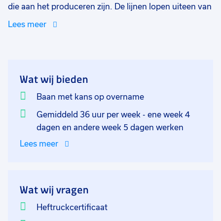
die aan het produceren zijn. De lijnen lopen uiteen van
kort tot langer en per lijn zijn er 1 tot 7 medewerkers
Lees meer
aan het werk. Je kunt je voorstellen: grote diversiteit.
En dat klopt! Geen machine is hetzelfde of werkt
hetzelfde. Dit houdt in dat er allemaal verschillende
orders worden gedraaid voor evenveel verschillende
Wat wij bieden
klanten. Iedere lijn wordt bevoorraad aan de hand van
wat het ERP-systeem aangeeft. Daarnaast blijft het
Baan met kans op overname
ook werken met gezond verstand. Want zie jij ineens
Gemiddeld 36 uur per week - ene week 4
een snelle leegloop of juist dat er veel geproduceerde
dagen en andere week 5 dagen werken
voorraad? Dan zorg je er ook voor dat dit op de juiste
Lees meer
locatie terecht komt.
Dat verplaatsen van de goederen lijkt zo eenvoudig...
Alleen jij bent niet voor niets de persoon die de
Wat wij vragen
productieleider ondersteunt. Want alles dient ook in
Heftruckcertificaat
het computersysteem verwerkt te worden.