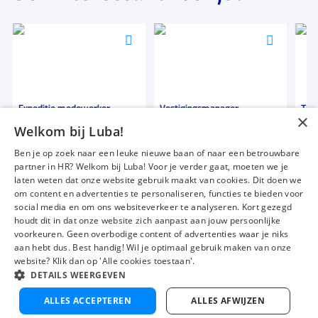
Voeg
Voeg
Voeg
toe
toe
toe
aan
aan
aan
favorieten
favorieten
favori
Expeditie medewerker
Vestigingsmanager
Tech
×
med
Welkom bij Luba!
38 tot 40 uur
40 uur
40 u
Ben je op zoek naar een leuke nieuwe baan of naar een betrouwbare
Detacheren
Uitzicht op vaste dienst
Deta
partner in HR? Welkom bij Luba! Voor je verder gaat, moeten we je
€ 13,50
-
€ 14,50
€ 2500
-
€ 3850
€ 1
p.u.
p.m.
laten weten dat onze website gebruik maakt van cookies. Dit doen we
om content en advertenties te personaliseren, functies te bieden voor
social media en om ons websiteverkeer te analyseren. Kort gezegd
houdt dit in dat onze website zich aanpast aan jouw persoonlijke
voorkeuren. Geen overbodige content of advertenties waar je niks
Vacatures
Over ons
aan hebt dus. Best handig! Wil je optimaal gebruik maken van onze
website? Klik dan op 'Alle cookies toestaan'.
Werken bij Luba
Voor werkgevers
DETAILS WEERGEVEN
Mijn Luba
Contact
V
Nu solliciteren
ALLES ACCEPTEREN
ALLES AFWIJZEN
t