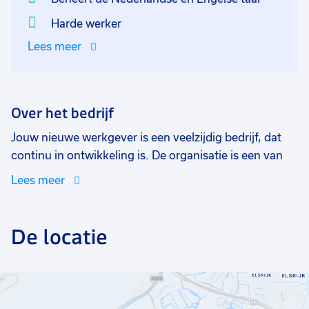
Harde werker
Lees meer
Over het bedrijf
Jouw nieuwe werkgever is een veelzijdig bedrijf, dat
continu in ontwikkeling is. De organisatie is een van
de grootste spelers op de bloemenveiling. Ze werken
Lees meer
samen met groothandelaren, kwekers en bloemisten
op internationaal niveau. Je komt te werken in een
leuk team met hardwerkende collega's. Openheid,
De locatie
korte lijnen, verantwoordelijkheden die laag in de
organisatie worden gelegd en een no-nonsense
mentaliteit is wat zij van jou verwachten. Ze zullen je
het vak leren door te beleven: ga het gewoon maar