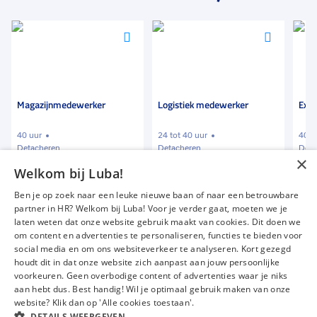
Voeg
Voeg
Voeg
toe
toe
toe
aan
aan
aan
favorieten
favorieten
favori
Magazijnmedewerker
Logistiek medewerker
Exp
40 uur
24 tot 40 uur
40 u
Detacheren
Detacheren
Deta
×
Welkom bij Luba!
€ 2100
-
€ 2300
€ 2074
-
€ 2523
€ 1
p.m.
p.m.
Ben je op zoek naar een leuke nieuwe baan of naar een betrouwbare
partner in HR? Welkom bij Luba! Voor je verder gaat, moeten we je
laten weten dat onze website gebruik maakt van cookies. Dit doen we
om content en advertenties te personaliseren, functies te bieden voor
Vacatures
Over ons
social media en om ons websiteverkeer te analyseren. Kort gezegd
Werken bij Luba
Voor werkgevers
houdt dit in dat onze website zich aanpast aan jouw persoonlijke
voorkeuren. Geen overbodige content of advertenties waar je niks
Mijn Luba
Contact
aan hebt dus. Best handig! Wil je optimaal gebruik maken van onze
website? Klik dan op 'Alle cookies toestaan'.
DETAILS WEERGEVEN