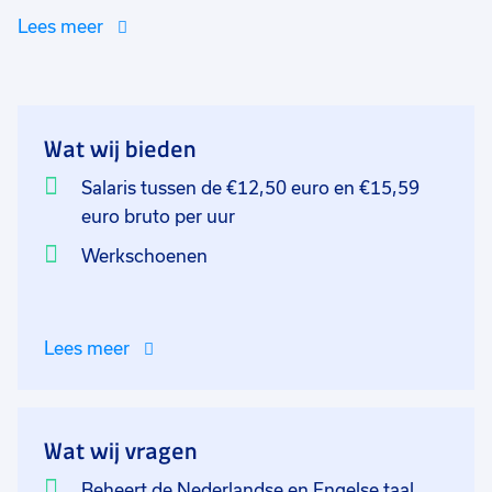
ze daar hebben, je zorgt ervoor dat wanneer
Lees meer
chauffeurs naar binnen komen om spullen op te halen
of af te zetten ze de juiste spullen pakken of de pullen
op de juiste plek zetten.Naast dat je dit tegen de
chauffeurs zegt zorg je er ook voor dat je collega's dit
Wat wij bieden
doen. Je bent iemand die zijn woordje klaar heeft
liggen wanneer nodig en loopt een discussie niet uit
Salaris tussen de €12,50 euro en €15,59
de weg.
euro bruto per uur
Werkschoenen
Lees meer
Wat wij vragen
Beheert de Nederlandse en Engelse taal