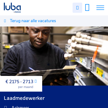
Uren
invullen
Terug naar alle vacatures
Vacatures
Over ons
Voor werkgevers
Contact
€ 2175 - 2713
Maand
per maand
Laadmedewerker
Aalsmeer