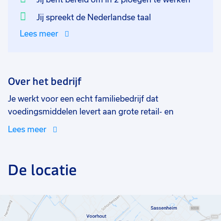
deze afdeling werken ze in 2 ploegen van 07:00-16:00
en van 16:00 tot 01:00 uur.
Jij spreekt de Nederlandse taal
Lees meer
Over het bedrijf
Je werkt voor een echt familiebedrijf dat
voedingsmiddelen levert aan grote retail- en
horecabedrijven in Nederland. Ze hebben een breed
Lees meer
assortiment van brood- en toastsalades, sauzen en
vleeswaren, wat jouw werk afwisselend maakt. Je
werkt in leuk team met collega’s. Er wordt aandacht
De locatie
besteed aan gezelligheid. Zo is er regelmatig een
bedrijfsuitje en lunchen jullie in de pauze samen in de
bedrijfskantine. Ook wordt aan iedere werknemer
aandacht besteed.