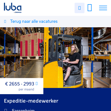
Uren
invullen
Terug naar alle vacatures
Vacatures
Over ons
Voor werkgevers
Contact
€ 2655 - 2993
Maand
per maand
Expeditie-medewerker
Sassenheim