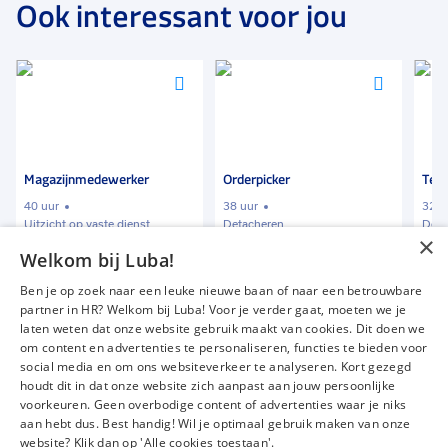
Ook interessant voor jou
Voeg
Voeg
Voeg
toe
toe
toe
aan
aan
aan
favorieten
favorieten
favori
Orderpicker
Teamleider Logistiek
Log
38 uur
32 tot 40 uur
40 
Detacheren
Detacheren
Det
×
Welkom bij Luba!
€ 12,00
-
€ 16,00
€ 2150
-
€ 2500
€ 
p.u.
p.m.
Ben je op zoek naar een leuke nieuwe baan of naar een betrouwbare
partner in HR? Welkom bij Luba! Voor je verder gaat, moeten we je
laten weten dat onze website gebruik maakt van cookies. Dit doen we
om content en advertenties te personaliseren, functies te bieden voor
Vacatures
Over ons
social media en om ons websiteverkeer te analyseren. Kort gezegd
Werken bij Luba
Voor werkgevers
houdt dit in dat onze website zich aanpast aan jouw persoonlijke
voorkeuren. Geen overbodige content of advertenties waar je niks
Mijn Luba
Contact
aan hebt dus. Best handig! Wil je optimaal gebruik maken van onze
website? Klik dan op 'Alle cookies toestaan'.