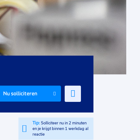
Voeg
Nu solliciteren
toe
aan
favorieten
Tip:
Solliciteer nu in 2 minuten
en je krijgt binnen 1 werkdag al
reactie