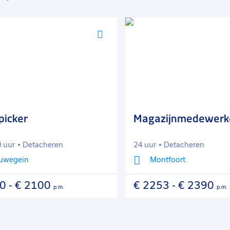
Voeg
toe
aan
favorieten
icker
Magazijnmedewerke
uur
Detacheren
24 uur
Detacheren
wegein
Montfoort
-
€ 2100
€ 2253
-
€ 2390
p.m.
p.m.