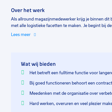
Over het werk
Als allround magazijnmedewerker krijg je binnen dit b
met alle logistieke facetten te maken. Je begint bij d
en staat op de expeditie. Uiteindelijk kom je terecht 
Lees meer
en waar je jezelf het beste thuis voelt.
Op de afdeling ontvangst goederen zorg je ervoor da
worden. Je checkt of hetgeen binnengekomen is klopt
Wat wij bieden
ervoor dat het op de juiste plek binnen het bedrijf ko
orders aan de hand van een lijst voor de klant. Alle p
Het betreft een fulltime functie voor langere
vervolgens een etiket op met de juiste informatie vo
Bij goed functioneren behoort een contrac
zijn (denk aan kruiden), maar ook versproducten. D
collega's verwerkt.
Meedenken met de organisatie over verbe
Op de afdeling expeditie ben jij de laatste schakel in 
Hard werken, overuren en veel plezier ma
alle orders op de juiste volgorde, bij de juiste dock