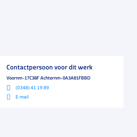
Contactpersoon voor dit werk
Voornm-17C38F Achternm-0A3A81FBBD
(0348) 41 19 89
E-mail