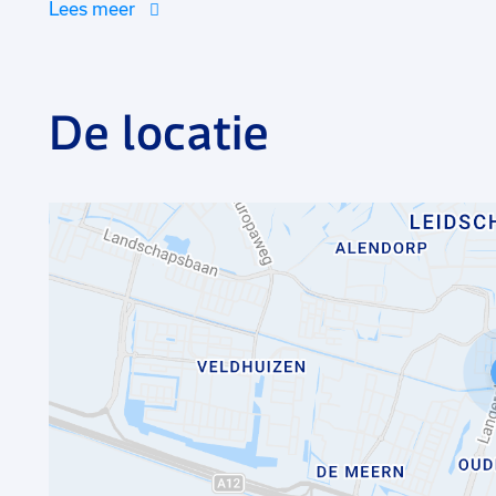
Lees meer
informele werksfeer. Gedurende de zomermaanden en
druk om hun klanten van versproducten te voorzien. D
Daarnaast is er alle ruimte om jezelf verder te ontwik
De locatie