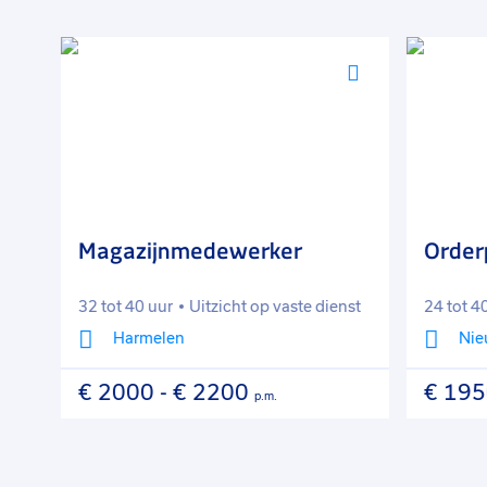
Voeg
Voeg
toe
toe
aan
aan
favorieten
favorieten
Magazijnmedewerker
Orderp
32 tot 40 uur
Uitzicht op vaste dienst
24 tot 40 
Harmelen
Nieu
€ 2000
-
€ 2200
€ 1950
p.m.