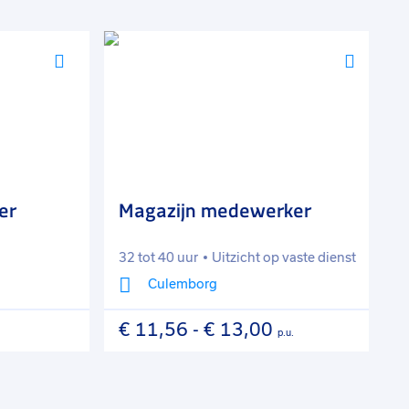
Voeg
Voeg
toe
toe
aan
aan
favorieten
favorie
r
Magazijn medewerker
M
c
32 tot 40 uur
Uitzicht op vaste dienst
3
Culemborg
€ 11,56
-
€ 13,00
€
p.u.