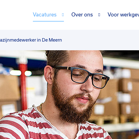
Vacatures
Over ons
Voor werkge
azijnmedewerker in De Meern