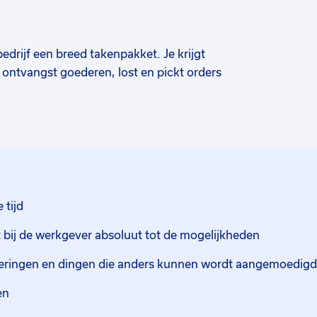
edrijf een breed takenpakket. Je krijgt
e ontvangst goederen, lost en pickt orders
op de afdeling waar je het beste presteert
t alle producten die binnenkomen gelost
 aan de hand van de inkooplijst en zorgt
mt. Op de afdeling orderpicking pick jij de
roducten doe je in een krat en hier komt
 tijd
or de klant. Dit kunnen droge producten
t bij de werkgever absoluut tot de mogelijkheden
iepgevroren producten worden door andere
teringen en dingen die anders kunnen wordt aangemoedigd
het logistieke proces. Je zorgt ervoor dat
ken
 komen te staan. De orders komen in kratten