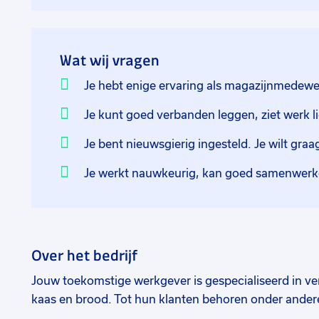
van de lopende band. Aan jou de taak om aan de hand
volgorde bij de dock te plaatsen. Staat er bijvoorbee
gelijk een belletje rinkelen. De 5 staat voor de 5e dag
Wat wij vragen
getal op de dock (de tweede dock), de R voor Rechts
plaatsen) en nummer 35 voor de 35e order van die d
Je hebt enige ervaring als magazijnmedew
Je kunt goed verbanden leggen, ziet werk l
De werktijden zijn van maandag t/m vrijdag van 08:0
vrijdagmiddag vrij en soms werk je op zaterdag. Har
Je bent nieuwsgierig ingesteld. Je wilt gra
dus!
Je werkt nauwkeurig, kan goed samenwerke
Over het bedrijf
Jouw toekomstige werkgever is gespecialiseerd in ve
kaas en brood. Tot hun klanten behoren onder ander
slagerijen en groentespecialisten. Het is een voorui