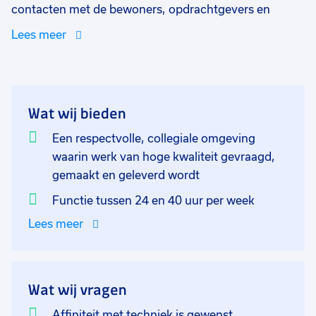
contacten met de bewoners, opdrachtgevers en
monteurs op het gebied van service- en
Lees meer
storingsmeldingen. Je verzorgt zelfstandig de
planning van de werkzaamheden voor de
servicemonteurs en zorgt voor de administratieve
afhandeling daarvan. Een dynamische functie voor
Wat wij bieden
een klantgericht persoon. Je begint onder begeleiding
eerst op de onderhoudslijn. Na enige maanden
Een respectvolle, collegiale omgeving
inwerken mag je verder naar de storingslijn en mag je
waarin werk van hoge kwaliteit gevraagd,
ook avond en weekenddiensten werken. Je komt te
gemaakt en geleverd wordt
werken in een team van 29 collega's waar onderling
Functie tussen 24 en 40 uur per week
een gemoedelijke sfeer hangt. De werktijden wisselen
Lees meer
van ma tot en met vr tussen 08:00 en 17:30. In een
later stadium ook een avonddienst indien nodig.
Wat wij vragen
Affiniteit met techniek is gewenst