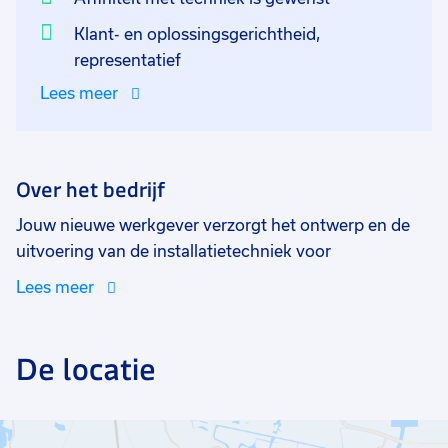
Klant- en oplossingsgerichtheid,
representatief
Lees meer
Over het bedrijf
Jouw nieuwe werkgever verzorgt het ontwerp en de
uitvoering van de installatietechniek voor
grootschalige nieuwbouw- en renovatieprojecten.
Lees meer
Denk aan gecombineerde warmwater- en centrale
verwarmingsinstallaties, elektrotechnische installaties
of duurzame installaties zoals warmtepompen en
De locatie
zonnepanelen. De afdeling waar jij komt te werken is
verantwoordelijk voor het beheer en onderhoud van
ruim 250.000 cv-installaties op afstand, dit doen ze