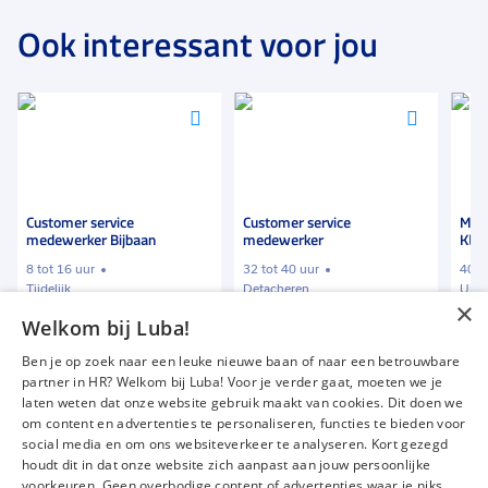
Ook interessant voor jou
Voeg
Voeg
Voeg
toe
toe
toe
aan
aan
aan
favorieten
favorieten
favor
Customer service
Medewerker
Fr
medewerker
Klantenservice
32 tot 40 uur
40 uur
16
Detacheren
Uitzicht op vaste dienst
De
×
Welkom bij Luba!
€ 11,54
-
€ 15,00
€ 1800
-
€ 2500
€ 
p.u.
p.m.
Ben je op zoek naar een leuke nieuwe baan of naar een betrouwbare
partner in HR? Welkom bij Luba! Voor je verder gaat, moeten we je
laten weten dat onze website gebruik maakt van cookies. Dit doen we
om content en advertenties te personaliseren, functies te bieden voor
Vacatures
Over ons
social media en om ons websiteverkeer te analyseren. Kort gezegd
Werken bij Luba
Voor werkgevers
houdt dit in dat onze website zich aanpast aan jouw persoonlijke
voorkeuren. Geen overbodige content of advertenties waar je niks