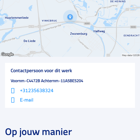
door intelligente technieken in te zetten. Het is een
middelgroot familiebedrijf met 300 medewerkers.
Contactpersoon voor dit werk
Voornm-C4472B Achternm-11A5BE5204
+31235638324
E-mail
Op jouw manier