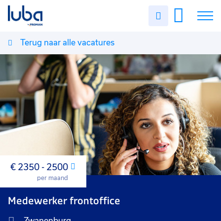
Uren
invullen
Terug naar alle vacatures
Vacatures
Over ons
Voor werkgevers
Contact
€ 2350 - 2500
Maand
per maand
Medewerker frontoffice
Zwanenburg