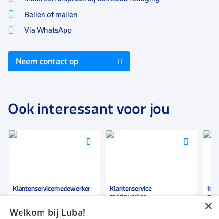
Bellen of mailen
Via WhatsApp
Neem contact op
Ook interessant voor jou
Voeg
Voeg
Voeg
toe
toe
toe
aan
aan
aan
favorieten
favorieten
favori
Klantenservicemedewerker
Klantenservice
Inca
medewerker
med
×
Welkom bij Luba!
24 uur
32 tot 40 uur
36 t