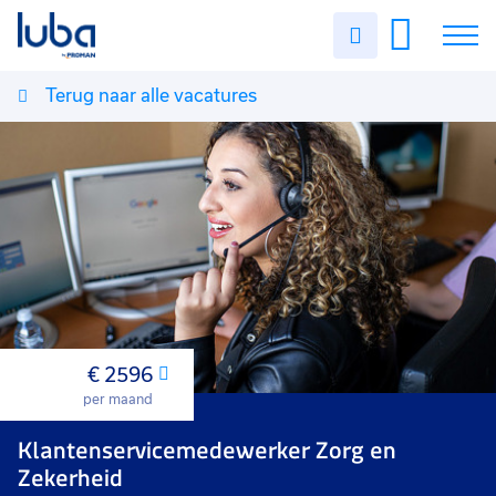
Uren
invullen
Terug naar alle vacatures
Vacatures
Over ons
Voor werkgevers
Contact
€ 2596
Maand
per maand
Klantenservicemedewerker Zorg en
Zekerheid