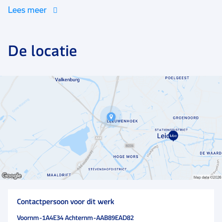
sfeer tussen de collega’s is gezellig: informeel en
Lees meer
laagdrempelig. Als de telefoon gaat is dat de eerste
prioriteit, maar er is ruimte voor een grap en een
praatje. Dagelijks lunch je samen met collega's.
De locatie
Omdat je bij een zorgverzekeraar werkt, wordt er veel
aandacht besteed aan je gezondheid. De trap nemen
wordt gestimuleerd en elke week is er een fruitdag
waarbij je de hele dag kunt genieten van gratis vers
fruit!
Contactpersoon voor dit werk
Voornm-1A4E34 Achternm-AAB89EAD82