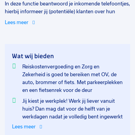
In deze functie beantwoord je inkomende telefoontjes,
hierbij informeer jij (potentiële) klanten over hun
verzekeringspakket en polisvoorwaarden. Verder
Lees meer
beantwoord je veel voorkomende vragen. Doordat jij
in de zorgverzekeringsbranche aan de slag gaat en
inhoudelijke informatie gaat verstrekken, dien jij in het
bezit te zijn van een WFT Zorg certificaat. Stop niet
Wat wij bieden
met lezen als jij nog niet in bezit bent van dit
certificaat! Jij kan deze namelijk op onze kosten
Reiskostenvergoeding en Zorg en
behalen en daarnaast krijg je een betaalde training op
Zekerheid is goed te bereiken met OV, de
locatie zodat jij alle ins en outs weet voordat jij je skills
auto, brommer of fiets. Met parkeerplekken
aan de telefoon laat horen. Elke klant zal andere
en een fietsenrek voor de deur
vragen of wensen hebben, maar deze zal jij altijd
Jij kiest je werkplek! Werk jij liever vanuit
vriendelijk te woord staan en informeren.
huis? Dan mag dat voor de helft van je
werkdagen nadat je volledig bent ingewerkt
Je start op 15 mei en daarvoor heb jij je WFT diploma
Lees meer
op zak en je wordt wekelijks 3,4 of 5 dagen ingedeeld.