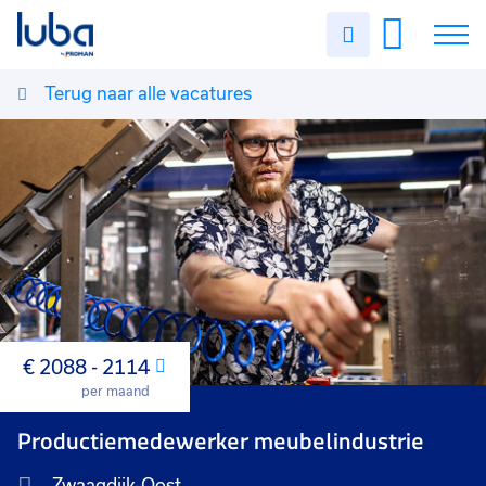
Uren
invullen
Terug naar alle vacatures
Vacatures
Over ons
Voor werkgevers
Contact
€ 2088 - 2114
Maand
per maand
Productiemedewerker meubelindustrie
Zwaagdijk-Oost