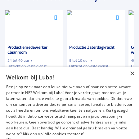
Voeg
Voeg
Voeg
toe
toe
toe
aan
aan
aan
favorieten
favorieten
favor
Productie Zaterdagkracht
Composite production
Pr
worker
me
8 tot 10 uur
40 uur
32 
Uitzicht op vaste dienst
Uitzicht op vaste dienst
Uit
×
Welkom bij Luba!
€ 10,00
-
€ 12,00
€ 10,50
-
€ 12,00
€ 
p.u.
p.u.
Ben je op zoek naar een leuke nieuwe baan of naar een betrouwbare
partner in HR? Welkom bij Luba! Voor je verder gaat, moeten we je
laten weten dat onze website gebruik maakt van cookies. Dit doen we
om content en advertenties te personaliseren, functies te bieden voor
Vacatures
Over ons
social media en om ons websiteverkeer te analyseren. Kort gezegd
Werken bij Luba
Voor werkgevers
houdt dit in dat onze website zich aanpast aan jouw persoonlijke
voorkeuren. Geen overbodige content of advertenties waar je niks
Mijn Luba
Contact
aan hebt dus. Best handig! Wil je optimaal gebruik maken van onze
website? Klik dan op 'Alle cookies toestaan'.