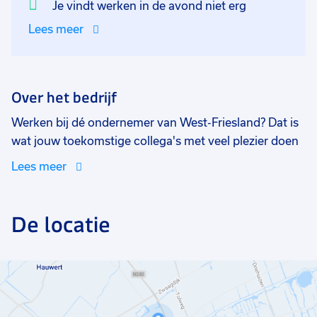
groeien. En via Luba is het mogelijk om verschillende
Je vindt werken in de avond niet erg
cursussen te volgen!
Lees meer
Over het bedrijf
Werken bij dé ondernemer van West-Friesland? Dat is
wat jouw toekomstige collega's met veel plezier doen
bij dit bedrijf!
Het bedrijf bestaat ruim 35 jaar en heeft
Lees meer
zich van producent in meubelen ontwikkeld tot een
grote speler op het gebied van interieur in haar eigen
segment. Naast het zelf ontwerpen en maken van
De locatie
nieuwe houten meubels, richten zij zich ook op de
inkoop. Dit is zowel van meubels als accessoires.