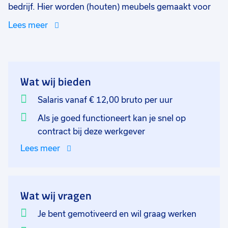
bedrijf. Hier worden (houten) meubels gemaakt voor
verschillende merken. Deze merken worden onder
Lees meer
andere verkocht bij de Praxis, Kwantum en Leen
Bakker. Je gaat dus hele hippe en leuke meubels
maken! Jouw dag start met een overleg met jouw
collega's en productieleider. Daarna ga je naar de
Wat wij bieden
werkplek. Aan de machine zorg jij ervoor dat de juiste
maten voor bijvoorbeeld een kast worden gezaagd.
Salaris vanaf € 12,00 bruto per uur
Daarbij is het erg belangrijk dat je kijkt en checkt of
Als je goed functioneert kan je snel op
het goed gezaagd is. Dus is de machine goed
contract bij deze werkgever
afgesteld, zitten er geen grote splinters tussen de
Lees meer
voegen, zijn de gaten goed geboord en niet dicht met
zaagsel? Jij zorgt voor een keurig eindproduct.
En het beste van alles, je hebt geen ervaring nodig als
Wat wij vragen
meubelmaker. Je bent gemotiveerd en wilt graag, dat
Je bent gemotiveerd en wil graag werken
is genoeg. Je krijgt een flexibele baan waarin je kunt