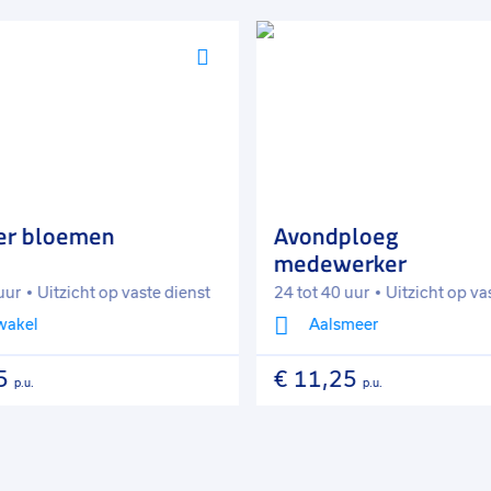
Voeg
toe
aan
favorieten
er bloemen
Avondploeg
medewerker
uur
Uitzicht op vaste dienst
24 tot 40 uur
Uitzicht op va
wakel
Aalsmeer
5
€ 11,25
p.u.
p.u.