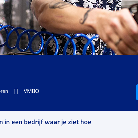
eren
VMBO
 in een bedrijf waar je ziet hoe