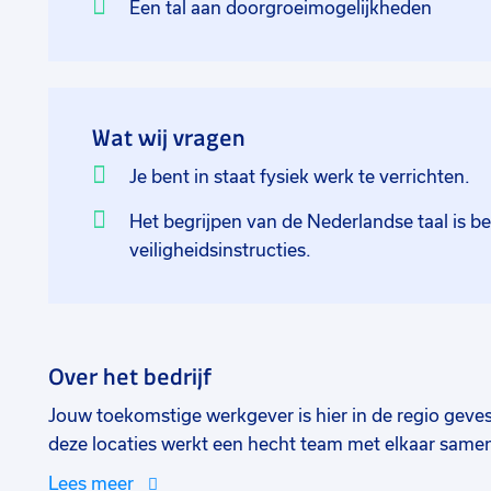
Een tal aan doorgroeimogelijkheden
kunnen voorzien. In Woerden vindt de productie pla
communicatie. Het streven is om iedere dag een beet
medewerker met toewijding en expertise om een goede 
informeel, collegiaal en er is altijd ruimte voor een
Wat wij vragen
onderdeel uit van een toonaangevende organisatie 
meer dan 9000 medewerkers.
Je bent in staat fysiek werk te verrichten.
Het begrijpen van de Nederlandse taal is be
veiligheidsinstructies.
Over het bedrijf
Jouw toekomstige werkgever is hier in de regio geve
deze locaties werkt een hecht team met elkaar same
kunnen voorzien. In Woerden vindt de productie pla
Lees meer