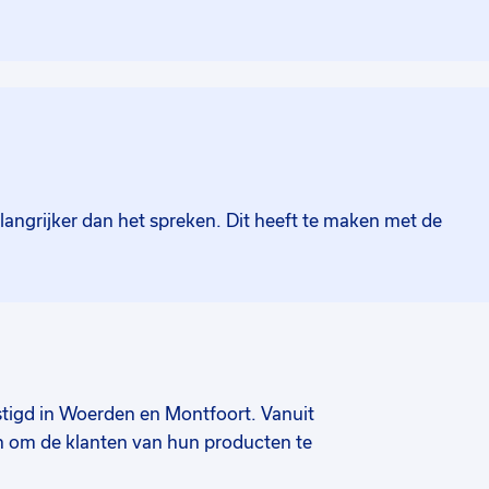
ats en vanuit Montfoort de verkoop en
je beter te worden en werkt iedere
prestatie neer te zetten. De sfeer is
 goed gesprek. Deze werkgever maakt
in bouwmaterialen. Wereldwijd werken
langrijker dan het spreken. Dit heeft te maken met de
stigd in Woerden en Montfoort. Vanuit
n om de klanten van hun producten te
ats en vanuit Montfoort de verkoop en