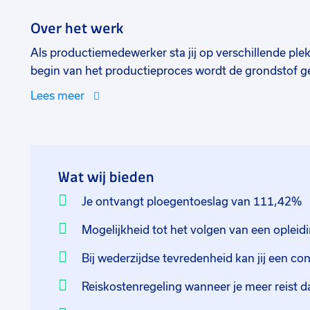
Over het werk
Als productiemedewerker sta jij op verschillende pl
begin van het productieproces wordt de grondstof g
grondstoffen in de oven. Nadat ze in de oven zijn gew
Lees meer
Dit bepaalt of dat het product naar de klant mag of e
treden helaas ook storingen op. Door de interne opleidi
machine goed kennen en de storingen te verhelpen. 
interne opleiding zorgt ervoor dat je alles te weten k
Wat wij bieden
voor Vapro B te behalen.
Je ontvangt ploegentoeslag van 111,42%
De ene week werk je 4 dagen in de middag-avonddie
Mogelijkheid tot het volgen van een opleid
dagdienst. Maandag, dinsdag, donderdag en vrijdag 
tot 0:30 uur.
Bij wederzijdse tevredenheid kan jij een cont
Jouw toekomstige werkgever is hier in de regio geve
Reiskostenregeling wanneer je meer reist 
deze locaties werkt een hecht team met elkaar same