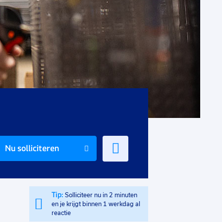
Voeg
Nu solliciteren
toe
aan
favorieten
Tip:
Solliciteer nu in 2 minuten
en je krijgt binnen 1 werkdag al
reactie