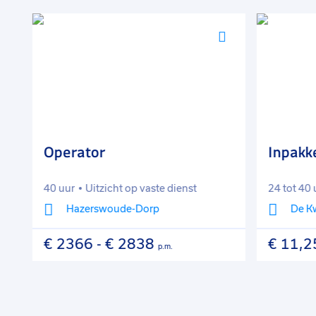
Voeg
Voeg
toe
toe
aan
aan
favorieten
favorieten
Operator
Inpakk
40 uur
Uitzicht op vaste dienst
24 tot 40 
Hazerswoude-Dorp
De K
€ 2366
-
€ 2838
€ 11,2
p.m.