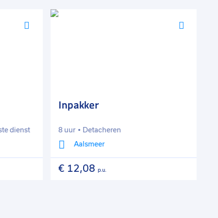
Voeg
Voeg
toe
toe
aan
aan
favorieten
favorie
Inpakker
P
ste dienst
8 uur
Detacheren
4
Aalsmeer
€ 12,08
€
p.u.