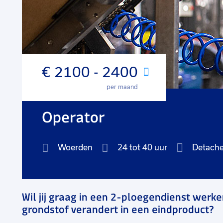
€ 2100 - 2400
Maand
per maand
Operator
Woerden
24 tot 40 uur
Detach
Wil jij graag in een 2-ploegendienst werken
grondstof verandert in een eindproduct?