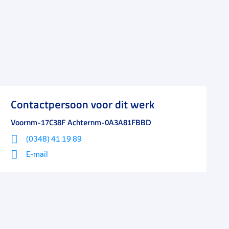
Contactpersoon voor dit werk
Voornm-17C38F Achternm-0A3A81FBBD
(0348) 41 19 89
E-mail