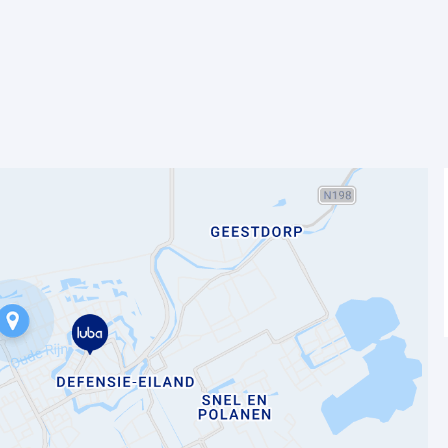
je beter te worden en werkt iedere
prestatie neer te zetten. De sfeer is
 goed gesprek. Deze werkgever maakt
in bouwmaterialen. Wereldwijd werken