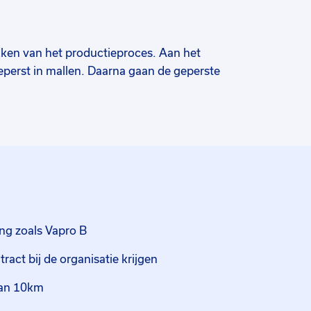
ekken van het productieproces. Aan het
eperst in mallen. Daarna gaan de geperste
eest is de kwaliteitscheck heel belangrijk.
ruit wordt gehaald. Aan de productielijn
ng die je gaat krijgen, leer jij deze
Heb je geen ervaring, geen probleem, de
omt. Het is hier mogelijk om je diploma
nst en de andere week werk 5 dagen in de
ing zoals Vapro B
6:00 tot 15:00 uur ma t/m vrijdag 15:30
ract bij de organisatie krijgen
stigd in Woerden en Montfoort. Vanuit
dan 10km
n om de klanten van hun producten te