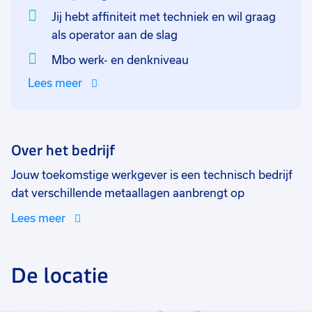
Jij hebt affiniteit met techniek en wil graag
als operator aan de slag
Mbo werk- en denkniveau
Lees meer
Over het bedrijf
Jouw toekomstige werkgever is een technisch bedrijf
dat verschillende metaallagen aanbrengt op
elektronische componenten. Hier wordt elke dag door
Lees meer
een team van operators, kwaliteitscontroleurs en
laboratorium medewerkers gewerkt aan kwalitatieve
producten voor in onder andere elektronische
De locatie
apparatuur. Denk hierbij aan de regensensor in die
mooie BMW of het chip omhulsel in jouw iPhone! Bij