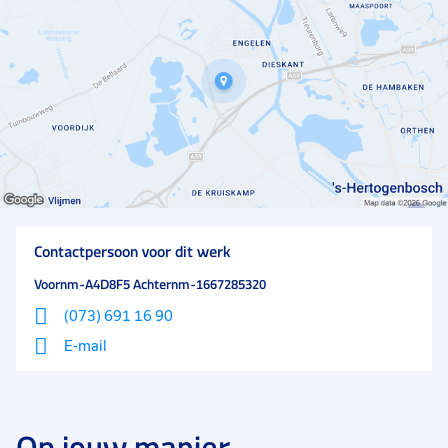
dit bedrijf zijn ongeveer 60 mensen werkzaam. Er
heerst een prettige werksfeer waarbij samen wordt
gewerkt aan het beste resultaat!
Contactpersoon voor dit werk
Voornm-A4D8F5 Achternm-1667285320
(073) 691 16 90
E-mail
Op jouw manier