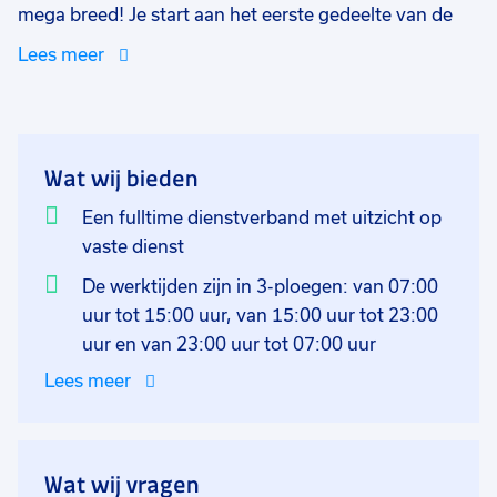
mega breed! Je start aan het eerste gedeelte van de
lijn, hoe verder je het proces induikt des te complexer
Lees meer
het wordt. Het is de bedoeling dat de operators
gezamenlijk als zelfsturend team aan het werk gaan.
Daarnaast is er de mogelijkheid om jezelf als
mechanisch- of als chemisch operator verder te
Wat wij bieden
ontwikkelen! Jij signaleert de storingen en lost deze
direct zelf of met collega's samen op. Daarnaast voer
Een fulltime dienstverband met uitzicht op
je kwaliteitscontroles uit en waar nodig voeg jij de
vaste dienst
nodige chemische middelen toe. Naast deze
De werktijden zijn in 3-ploegen: van 07:00
werkzaamheden ben jij bezig met de uitvoering van
uur tot 15:00 uur, van 15:00 uur tot 23:00
chemische beoordelingen en rapporteer je afwijkingen
uur en van 23:00 uur tot 07:00 uur
op het gebied van kwaliteit en
Lees meer
productiedoelstellingen. Tot slot zorg je voor het
volledig en correct afhandelen van de administratieve
taken gedurende het productieproces.
Wat wij vragen