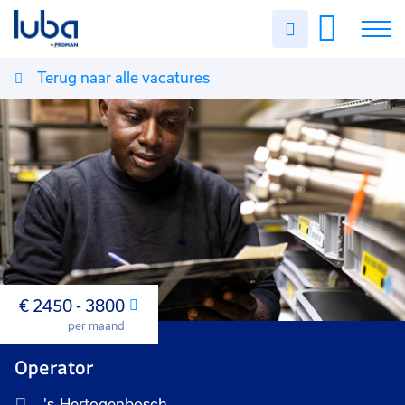
Uren
invullen
Terug naar alle vacatures
Vacatures
Over ons
Voor werkgevers
Contact
€ 2450 - 3800
Maand
per maand
Operator
's-Hertogenbosch