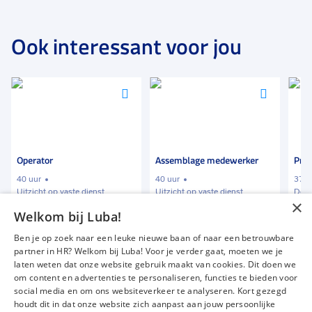
Ook interessant voor jou
Voeg
Voeg
Voeg
toe
toe
toe
aan
aan
aan
favorieten
favorieten
favori
Operator
Assemblage medewerker
Prod
40 uur
40 uur
37 t
Uitzicht op vaste dienst
Uitzicht op vaste dienst
Deta
×
Welkom bij Luba!
€ 2600
-
€ 2800
€ 2588
€ 16
p.m.
p.m.
Ben je op zoek naar een leuke nieuwe baan of naar een betrouwbare
partner in HR? Welkom bij Luba! Voor je verder gaat, moeten we je
laten weten dat onze website gebruik maakt van cookies. Dit doen we
om content en advertenties te personaliseren, functies te bieden voor
Vacatures
Over ons
social media en om ons websiteverkeer te analyseren. Kort gezegd
Werken bij Luba
Voor werkgevers
houdt dit in dat onze website zich aanpast aan jouw persoonlijke