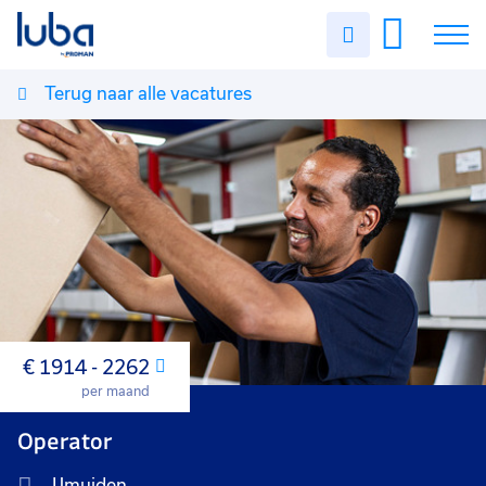
Uren
invullen
Terug naar alle vacatures
Vacatures
Over ons
Voor werkgevers
Contact
€ 1914 - 2262
Maand
per maand
Operator
IJmuiden