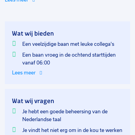
Jij kan eigenhandig kleine storingen verhelpen en
escaleert dit naar de teamleiders. Jij zorgt er voor dat
de lijn blijft draaien en dat er wordt voldaan aan de
kwaliteitsnormen. Ook houd je rekening met de
Wat wij bieden
HACCP regels en houdt de medewerkers hier ook mee
scherp in de gaten. Je werkt in teamverband in een
Een veelzijdige baan met leuke collega's
multicultureel team, je zult soms creatief moeten zijn
Een baan vroeg in de ochtend starttijden
met uitleg omdat de zelfde taal niet wordt gesproken.
vanaf 06:00
Naast de productiewerkzaamheden ben je
Lees meer
verantwoordelijk voor het dagelijks administratief
vastleggen van de werkzaamheden.
Wat wij vragen
Je hebt een goede beheersing van de
Nederlandse taal
Je vindt het niet erg om in de kou te werken