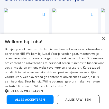
Voeg
Voeg
Voeg
toe
toe
toe
aan
aan
aan
favorieten
favorieten
favori
×
Senior operator
Productieleider
Kaa
Welkom bij Luba!
40 uur
32 tot 40 uur
34 u
Ben je op zoek naar een leuke nieuwe baan of naar een betrouwbare
Uitzicht op vaste dienst
Uitzicht op vaste dienst
Uitz
partner in HR? Welkom bij Luba! Voor je verder gaat, moeten we je
€ 2700
-
€ 3500
€ 2600
-
€ 3200
€ 1
p.m.
p.m.
laten weten dat onze website gebruik maakt van cookies. Dit doen we
om content en advertenties te personaliseren, functies te bieden voor
social media en om ons websiteverkeer te analyseren. Kort gezegd
houdt dit in dat onze website zich aanpast aan jouw persoonlijke
voorkeuren. Geen overbodige content of advertenties waar je niks
Vacatures
Over ons
aan hebt dus. Best handig! Wil je optimaal gebruik maken van onze
website? Klik dan op 'Alle cookies toestaan'.
Werken bij Luba
Voor werkgevers
DETAILS WEERGEVEN
Mijn Luba
Contact
V
Nu solliciteren
ALLES ACCEPTEREN
ALLES AFWIJZEN
t