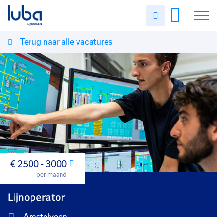
Uren
invullen
Terug naar alle vacatures
Vacatures
Over ons
Voor werkgevers
Contact
€ 2500 - 3000
Maand
per maand
Lijnoperator
Amstelveen