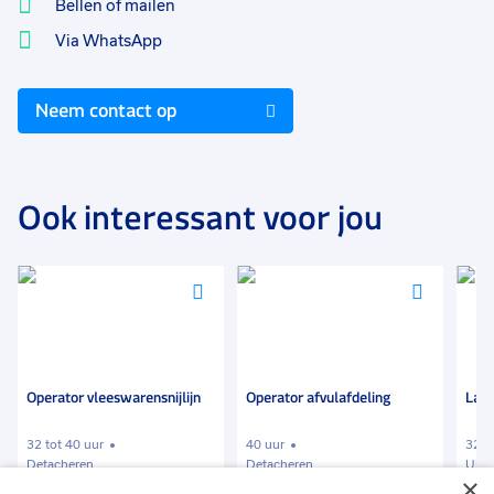
Bellen of mailen
Via WhatsApp
Neem contact op
Ook interessant voor jou
Voeg
Voeg
Voeg
toe
toe
toe
aan
aan
aan
favorieten
favorieten
favori
Operator vleeswarensnijlijn
Operator afvulafdeling
Lab
32 tot 40 uur
40 uur
32 u
Detacheren
Detacheren
Uitz
×