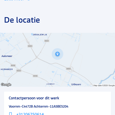
productievloer staan verschillende productielijnen,
waar in teams gewerkt wordt om hoge kwaliteit
bonbons te produceren.
De locatie
Contactpersoon voor dit werk
Voornm-C4472B Achternm-11A5BE5204
+31206750614