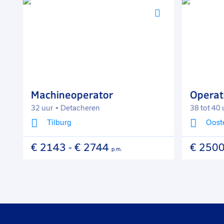
Voeg
Voeg
toe
toe
aan
aan
favorieten
favorieten
Machineoperator
Operat
32 uur
Detacheren
38 tot 40 
Tilburg
Oost
€ 2143
-
€ 2744
€ 2500
p.m.