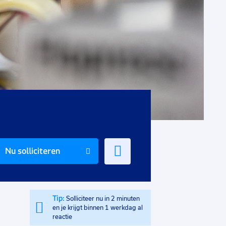
Voeg
Nu solliciteren
toe
aan
favorieten
Tip:
Solliciteer nu in 2 minuten
en je krijgt binnen 1 werkdag al
reactie