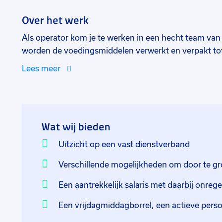
Over het werk
Als operator kom je te werken in een hecht team van
worden de voedingsmiddelen verwerkt en verpakt tot 
verantwoordelijke voor het opstarten, bedienen en
Lees meer
operator leer je de fijne kneepjes van het vak en ga j
daarnaast het oplossen van storingen en het ombouw
productiegegevens vast in de daarvoor bestemde syst
verbeterprocessen om zo de productiedoelstellingen
Wat wij bieden
Je gaat aan de slag in 2 ploegen waarbij de werktijde
Uitzicht op een vast dienstverband
uur en de late dienst 14.45-23.45 uur.
Verschillende mogelijkheden om door te gr
Een aantrekkelijk salaris met daarbij onre
Een vrijdagmiddagborrel, een actieve persone