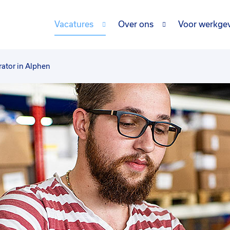
Vacatures
Over ons
Voor werkge
rator in Alphen