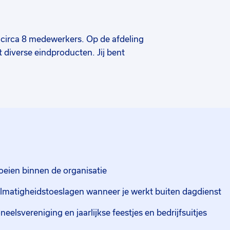
 circa 8 medewerkers. Op de afdeling
diverse eindproducten. Jij bent
 ombouwen van machines. Van een ervaren
e met diverse machines aan de slag. Je leert
en van de machines. Je legt
emen en draag jij bij aan
 te behalen.
n als volgt zijn: vroege dienst 06.00-15.00
oeien binnen de organisatie
gelmatigheidstoeslagen wanneer je werkt buiten dagdienst
elsvereniging en jaarlijkse feestjes en bedrijfsuitjes