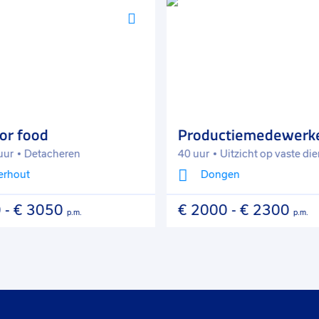
Voeg
toe
aan
favorieten
or food
Productiemedewerk
uur
Detacheren
40 uur
Uitzicht op vaste die
erhout
Dongen
-
€ 3050
€ 2000
-
€ 2300
p.m.
p.m.