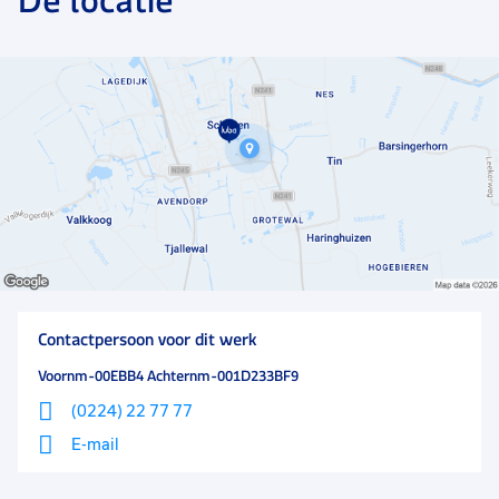
De locatie
medewerkers. Albert van Zoonen ligt direct naast het
station in Schagen en is dus goed bereikbaar met het
openbaar vervoer.
Contactpersoon voor dit werk
Voornm-00EBB4 Achternm-001D233BF9
(0224) 22 77 77
E-mail