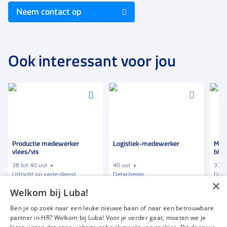
Neem contact op
Ook interessant voor jou
Voeg
Voeg
Voeg
toe
toe
toe
aan
aan
aan
favorieten
favorieten
favori
Productie medewerker
Logistiek-medewerker
Mee
vlees/vis
binn
38 tot 40 uur
40 uur
37 t
Uitzicht op vaste dienst
Detacheren
Deta
×
Welkom bij Luba!
€ 11,75
-
€ 12,50
€ 2000
-
€ 2400
€ 2
p.u.
p.m.
Ben je op zoek naar een leuke nieuwe baan of naar een betrouwbare
partner in HR? Welkom bij Luba! Voor je verder gaat, moeten we je