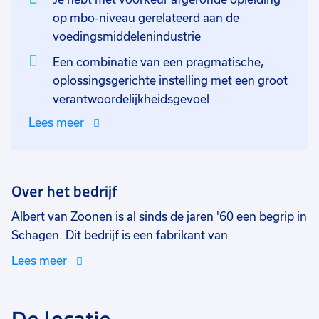
op mbo-niveau gerelateerd aan de
voedingsmiddelenindustrie
Een combinatie van een pragmatische,
oplossingsgerichte instelling met een groot
verantwoordelijkheidsgevoel
Lees meer
Over het bedrijf
Albert van Zoonen is al sinds de jaren '60 een begrip in
Schagen. Dit bedrijf is een fabrikant van
diepvriesspecialiteiten en snacks voor de nationale en
Lees meer
internationale markt. Het bedrijf heeft ongeveer 60
medewerkers en staat voor kwaliteit, innovatie en
ontwikkeling van haar producten, processen en