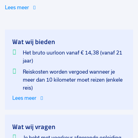
afdeling kwaliteit. Je werkt ook nauw samen met de
Lees meer
Technische Dienst. Dagelijks loop je verschillende
controle rondes in de fabriek en rapporteer je
daarover. De functie wordt uitgevoerd in 3 ploegen
diensten (ochtend-middag-nacht) Uiteraard ontvang
Wat wij bieden
je daar toeslagen voor. Jouw werkzaamheden zullen
bestaan uit het uitvoeren van de kwaliteitscontroles
Het bruto uurloon vanaf € 14,38 (vanaf 21
op de producten. Hierbij dien je ook alles te
jaar)
registreren, hiervan worden ook weer audits opgezet.
Reiskosten worden vergoed wanneer je
Ook moet je nadenken over het optimaliseren van de
meer dan 10 kilometer moet reizen (enkele
kwaliteitssystemen en het beheer hiervan. De
reis)
controles zelf zullen bestaan uit het nemen van
Lees meer
monsters, kijken of de ARBO en de hygiëne en
veiligheidsregels worden nageleefd. Buiten het feit dat
je veel aan het nakijken bent en vaststellen van de
kwaliteit is de registratie net zo belangrijk.
Wat wij vragen
Je hebt met voorkeur afgeronde opleiding