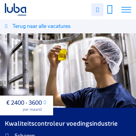
Uren
invullen
Terug naar alle vacatures
Vacatures
Over ons
Voor werkgevers
Contact
€ 2400 - 3600
Maand
per maand
Kwaliteitscontroleur voedingsindustrie
Schagen