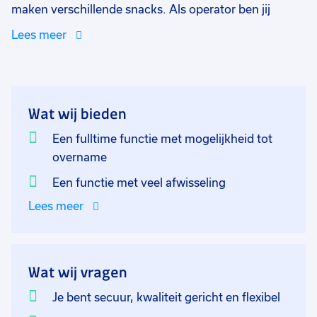
maken verschillende snacks. Als operator ben jij
verantwoordelijk voor het opbouwen, instellen en
Lees meer
bedienen van de verschillende machines en
apparaten. Zo controleer je of er nog genoeg
grondstoffen zijn om de machines draaiende te
houden, bewaak je de juiste werking, en registreer je
Wat wij bieden
de productgegevens. Als Operator werkje roulerend in
2 ploegen. Het bedrijf waar je komt te werken vindt
Een fulltime functie met mogelijkheid tot
het belangrijk dat je op de juiste plek zit en zal daarom
overname
samen met jou gaan kijken op welke afdeling
Een functie met veel afwisseling
(Productie, Inpak of Keuken afdeling) je het beste
Lees meer
past. In de eerste 10 dagen krijg je een mentor die jou
opleidt in je vak. Daarna kun je zelfstandig aan de
slag!
Wat wij vragen
Je bent secuur, kwaliteit gericht en flexibel