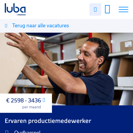
Uren
invullen
Terug naar alle vacatures
Vacatures
Over ons
Voor werkgevers
Contact
€ 2598 - 3436
Maand
per maand
Ervaren productiemedewerker
Oudkarspel