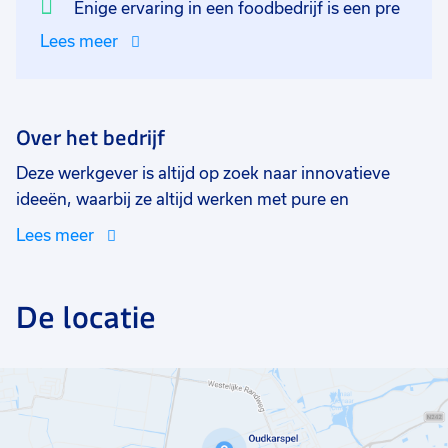
Enige ervaring in een foodbedrijf is een pre
Lees meer
Over het bedrijf
Deze werkgever is altijd op zoek naar innovatieve
ideeën, waarbij ze altijd werken met pure en
natuurlijke ingrediënten. Eten is hun passie en delen
Lees meer
dit trots met de wereld. Ze creëren graag een leuke en
positieve omgeving die doorwerkt in de producten die
ze maken, de manier waarop ze werken en de manier
De locatie
waarop ze met elkaar omgaan.