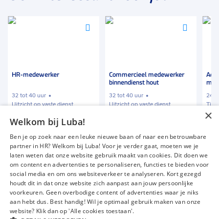
Voeg
Voeg
toe
toe
aan
aan
favorieten
favorieten
Commercieel medewerker
Administratief
binnendienst hout
medewerker
32 tot 40 uur
24 tot 32 uur
Uitzicht op vaste dienst
Tijdelijk
×
Welkom bij Luba!
€ 2500
-
€ 3000
€ 12,00
-
€ 13,50
p.m.
p.u.
Ben je op zoek naar een leuke nieuwe baan of naar een betrouwbare
partner in HR? Welkom bij Luba! Voor je verder gaat, moeten we je
laten weten dat onze website gebruik maakt van cookies. Dit doen we
om content en advertenties te personaliseren, functies te bieden voor
Vacatures
Over ons
social media en om ons websiteverkeer te analyseren. Kort gezegd
Werken bij Luba
Voor werkgevers
houdt dit in dat onze website zich aanpast aan jouw persoonlijke
voorkeuren. Geen overbodige content of advertenties waar je niks
Mijn Luba
Contact
aan hebt dus. Best handig! Wil je optimaal gebruik maken van onze
website? Klik dan op 'Alle cookies toestaan'.