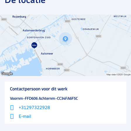
markt, voor overheden en financiële instellingen. Het
bedrijf kenmerkt zich nog door korte lijnen, directe
communicatie en belofte maakt schuld. Hier houdt
iedereen zich aan zijn of haar afspraken. Als iets
tegenvalt klagen zij niet maar zetten ze juist de
schouders eronder. er heerst een hoge betrokkenheid
bij elkaar en dit bedrijf ondersteund de collega's zo
goed mogelijk in de ontwikkeling en om iedereen in
zijn kracht te zetten.
Contactpersoon voor dit werk
Voornm-FFD606 Achternm-CC34FA6F5C
+31297322928
E-mail