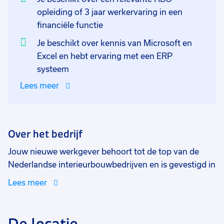
prestaties van het bedrijf analyseert en overlegd met
opleiding of 3 jaar werkervaring in een
de directie.
financiële functie
Als financial controller werk je veel met cijfers, maar
Je beschikt over kennis van Microsoft en
ben je ook dagelijks in contact met collega’s, klanten
Excel en hebt ervaring met een ERP
en stakeholders. Om dit goed te combineren heb je
systeem
analytisch inzicht, ben je sociaal vaardig en heb je
Lees meer
kennis van de systemen (ERP).
Over het bedrijf
Jouw nieuwe werkgever behoort tot de top van de
Nederlandse interieurbouwbedrijven en is gevestigd in
Aalsmeer. Het bedrijf is 30 jaar geleden begonnen met
Lees meer
het bouwen en op maat maken van etalages voor
tankstations en is uitgegroeid tot één van de
specialisten voor interieurprojecten op de zakelijke
De locatie