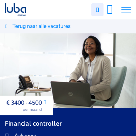
Uren
invullen
Terug naar alle vacatures
Vacatures
Over ons
Voor werkgevers
Contact
€ 3400 - 4500
Maand
per maand
Financial controller
Aalsmeer