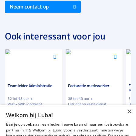
Neem contact op
Ook interessant voor jou
Voeg
Voeg
Voeg
toe
toe
toe
aan
aan
aan
favorieten
favorieten
favori
Teamleider Administratie
Facturatie medewerker
Fina
Med
32 tot 43 uur
38 tot 40 uur
32 t
Vast = W&S opdracht
Uitzicht op vaste dienst
Uitz
×
Welkom bij Luba!
€ 3500
-
€ 4500
€ 14,86
€ 2
p.m.
p.u.
Ben je op zoek naar een leuke nieuwe baan of naar een betrouwbare
partner in HR? Welkom bij Luba! Voor je verder gaat, moeten we je
laten weten dat onze website gebruik maakt van cookies. Dit doen we