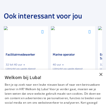
Ook interessant voor jou
Voeg
Voeg
Voeg
toe
toe
toe
aan
aan
aan
favorieten
favorieten
favori
Facilitairmedewerker
Marine operator
Envi
Safe
32 tot 40 uur
40 uur
32 t
Uitzicht op vaste dienst
Uitzicht op vaste dienst
Uitz
×
Welkom bij Luba!
€ 12,00
-
€ 14,00
€ 2000
-
€ 3500
€ 2
p.u.
p.m.
Ben je op zoek naar een leuke nieuwe baan of naar een betrouwbare
partner in HR? Welkom bij Luba! Voor je verder gaat, moeten we je
laten weten dat onze website gebruik maakt van cookies. Dit doen we
om content en advertenties te personaliseren, functies te bieden voor
Vacatures
Over ons
social media en om ons websiteverkeer te analyseren. Kort gezegd