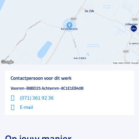
Contactpersoon voor dit werk
Voornm-B8BD25 Achternm-8C1E1EB40B
(071) 361 92 36
E-mail
Op jouw manier