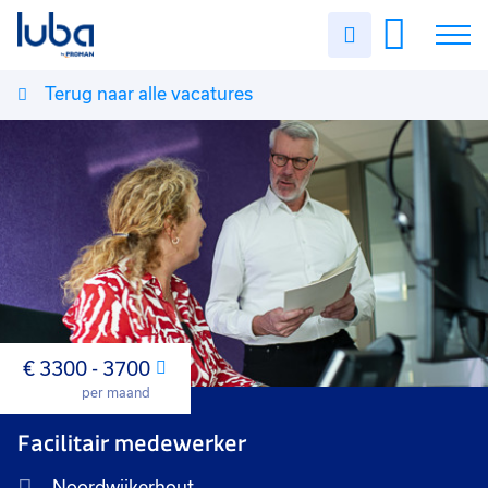
Uren
invullen
Terug naar alle vacatures
Vacatures
Over ons
Voor werkgevers
Contact
€ 3300 - 3700
Maand
per maand
Facilitair medewerker
Noordwijkerhout