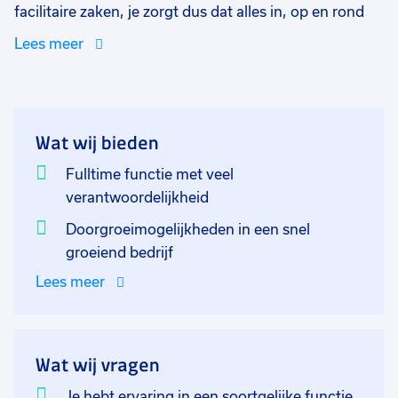
facilitaire zaken, je zorgt dus dat alles in, op en rond
het gebouw op orde zijn en blijven! Zo zorg je voor het
Lees meer
onderhoud en beheer van de gebouwen, faciliteiten
en technische installaties. Dit doe je allemaal vanuit je
vaste standplaats in Noordwijkerhout, maar ook zal je
geregeld aanwezig zijn op de andere vestiging in
Wat wij bieden
Aalsmeer. Wanneer een leverancier de dagelijkse
uitvoering van opdrachten komt brengen beheer jij
Fulltime functie met veel
het operationeel uitvoeren, coördineren, registreren
verantwoordelijkheid
en de controle hiervan. De nadruk ligt voornamelijk op
Doorgroeimogelijkheden in een snel
de praktische begeleiding van de werkzaamheden op
groeiend bedrijf
beide locaties. Ook ben je het eerste aanspreekpunt
Lees meer
wanneer er een (technische) storing opdoet voor
beide locaties.
Verder vind jij het leuk om ervoor te zorgen dat het
Wat wij vragen
werkmateriaal up-to-date is en blijft. Dit houdt met
Je hebt ervaring in een soortgelijke functie