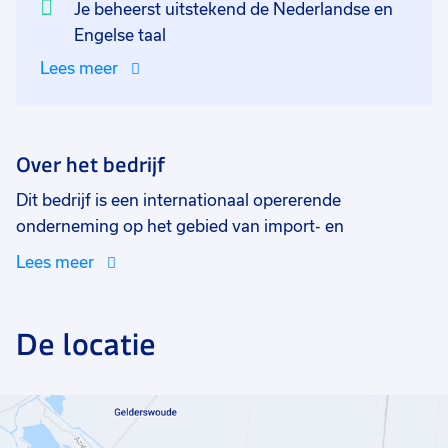
Je beheerst uitstekend de Nederlandse en
Engelse taal
Lees meer
Over het bedrijf
Dit bedrijf is een internationaal opererende
onderneming op het gebied van import- en
exportdienstverlening, groothandel en logistiek. Dit
Lees meer
bedrijf is actief in de automotive en richt zich vooral
op import van Amerikaanse auto´s. Er heerst een
familiaire, warme en open sfeer. Iedereen heeft hart
De locatie
voor de zaak en je ontvangt ook veel waardering
terug. Zo wordt er elke middag een lunch verzorgt in
de bedrijfskroeg, is er elk jaar een barbecue waar je
partner ook welkom is en gaan ze eens per jaar met z’n