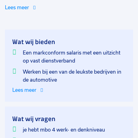
bestel jij nieuwe kentekens voor geïmporteerd auto´s,
Lees meer
verwerk je betalingen samen met de financiële
afdeling en sta jij professioneel klanten te woord. De
klanten die je spreekt zijn internationaal. Het is
belangrijk dat je daarom ook de Engelse taal en
Wat wij bieden
Nederlandse taal op hoog niveau kan spreken. Je kan
je zelf het beste vinden in deze baan als je houdt van
Een markconform salaris met een uitzicht
multitasken, dingen fixen en schakelen, daarnaast
op vast dienstverband
beschik je over een hoop flexibiliteit. Je werkdagen
Werken bij een van de leukste bedrijven in
zullen voornamelijk op kantoor zijn tijdens
de automotive
kantooruren van maandag t/m vrijdag.
Lees meer
Wat wij vragen
je hebt mbo 4 werk- en denkniveau