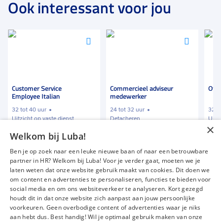
Ook interessant voor jou
Voeg
Voeg
Voeg
toe
toe
toe
aan
aan
aan
favorieten
favorieten
favori
Customer Service
Commercieel adviseur
Offi
Employee Italian
medewerker
32 tot 40 uur
24 tot 32 uur
32 t
Uitzicht op vaste dienst
Detacheren
Uitz
×
Welkom bij Luba!
€ 2100
-
€ 2600
€ 2000
-
€ 3500
€ 2
p.m.
p.m.
Ben je op zoek naar een leuke nieuwe baan of naar een betrouwbare
partner in HR? Welkom bij Luba! Voor je verder gaat, moeten we je
laten weten dat onze website gebruik maakt van cookies. Dit doen we
om content en advertenties te personaliseren, functies te bieden voor
Vacatures
Over ons
social media en om ons websiteverkeer te analyseren. Kort gezegd
Werken bij Luba
Voor werkgevers
houdt dit in dat onze website zich aanpast aan jouw persoonlijke
voorkeuren. Geen overbodige content of advertenties waar je niks
Mijn Luba
Contact
aan hebt dus. Best handig! Wil je optimaal gebruik maken van onze