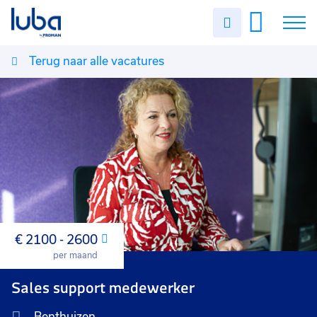
Uren
invullen
Terug naar alle vacatures
Vacatures
Over ons
Voor werkgevers
Contact
€ 2100 - 2600
Maand
per maand
Sales support medewerker
Benthuizen