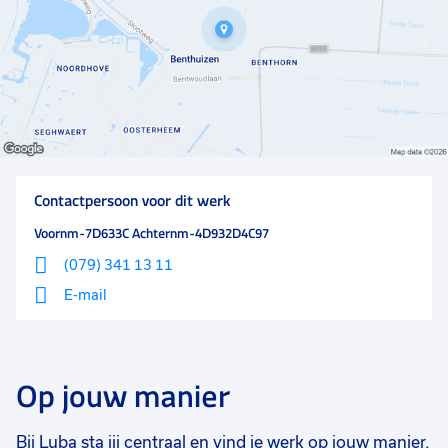
allen een weekend weg. Het bedrijf bestaat in totaal
uit 55 man.
Contactpersoon voor dit werk
Voornm-7D633C Achternm-4D932D4C97
(079) 341 13 11
E-mail
Op jouw manier
Bij Luba sta jij centraal en vind je werk op jouw manier.