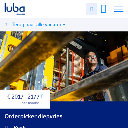
Uren
invullen
Terug naar alle vacatures
Vacatures
Over ons
Voor werkgevers
Contact
€ 2017 - 2177
Maand
per maand
Orderpicker diepvries
Breda