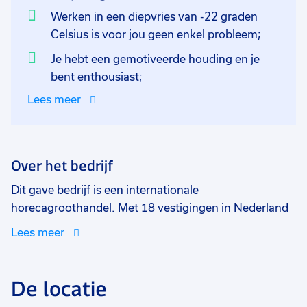
van een net binnengekomen vracht. Je werktijden zijn
Werken in een diepvries van -22 graden
van 15:00 tot 24:00 uur.
Celsius is voor jou geen enkel probleem;
Je hebt een gemotiveerde houding en je
bent enthousiast;
Lees meer
Over het bedrijf
Dit gave bedrijf is een internationale
horecagroothandel. Met 18 vestigingen in Nederland
en 2 in België bieden zij een totaaloplossing voor de
Lees meer
horeca. In een enthousiast team van chauffeurs en
magazijnmedewerkers zorg jij elke dag voor tevreden
klanten. Binnen dit bedrijf staat jouw tevredenheid
De locatie
voorop. Een tevreden medewerker betekent immers