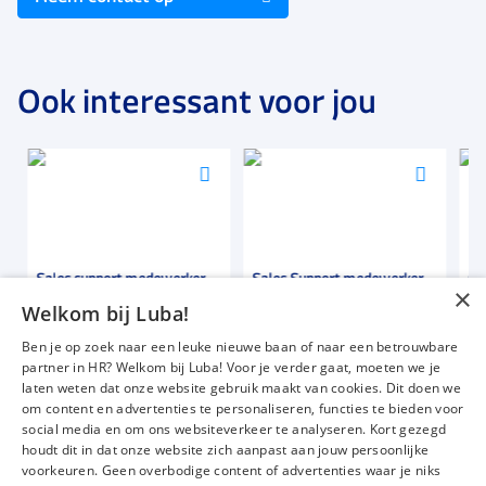
Ook interessant voor jou
Voeg
Voeg
Voeg
toe
toe
toe
aan
aan
aan
favorieten
favorieten
favori
Sales support medewerker
Sales Support medewerker
Cust
×
med
Welkom bij Luba!
32 tot 40 uur
40 uur
40 u
Ben je op zoek naar een leuke nieuwe baan of naar een betrouwbare
Detacheren
Vast = W&S opdracht
Uitz
partner in HR? Welkom bij Luba! Voor je verder gaat, moeten we je
€ 2500
-
€ 3000
€ 12,50
-
€ 21,00
€ 2
p.m.
p.u.
laten weten dat onze website gebruik maakt van cookies. Dit doen we
om content en advertenties te personaliseren, functies te bieden voor
social media en om ons websiteverkeer te analyseren. Kort gezegd
houdt dit in dat onze website zich aanpast aan jouw persoonlijke
voorkeuren. Geen overbodige content of advertenties waar je niks
Vacatures
Over ons