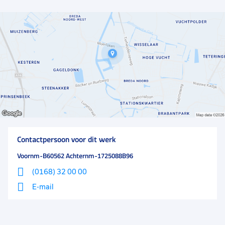
een tevreden klant. De medewerkers bij dit bedrijf
krijgen bijvoorbeeld de vrijheid om zelf hun rooster in
te plannen. Kan jij je hierin vinden? Dan is dit dé
werkgever voor jou! Daarnaast verzorgt jouw
toekomstige werkgever diverse trainingen, om jou
zoveel mogelijk kennis over producten bij te brengen
en jij jouw klanten goed te woord kan staan bij vragen.
Tot slot zijn er binnen deze grote organisatie genoeg
doorgroeimogelijkheden naar andere functies of
locaties.
Contactpersoon voor dit werk
Voornm-B60562 Achternm-1725088B96
(0168) 32 00 00
E-mail