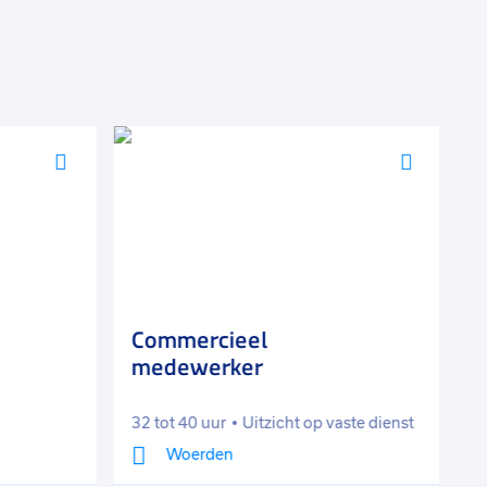
Voeg
Voeg
toe
toe
aan
aan
favorieten
favorie
Commercieel
R
medewerker
32 tot 40 uur
Uitzicht op vaste dienst
3
Woerden