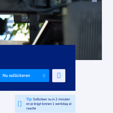
Voeg
Nu solliciteren
toe
aan
favorieten
Tip:
Solliciteer nu in 2 minuten
en je krijgt binnen 1 werkdag al
reactie