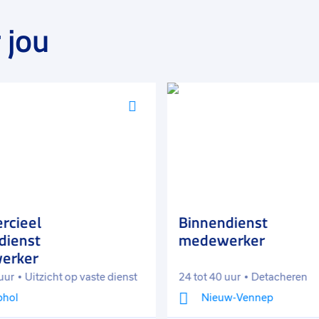
 jou
Voeg
toe
aan
favorieten
cieel
Binnendienst
dienst
medewerker
erker
uur
Uitzicht op vaste dienst
24 tot 40 uur
Detacheren
phol
Nieuw-Vennep