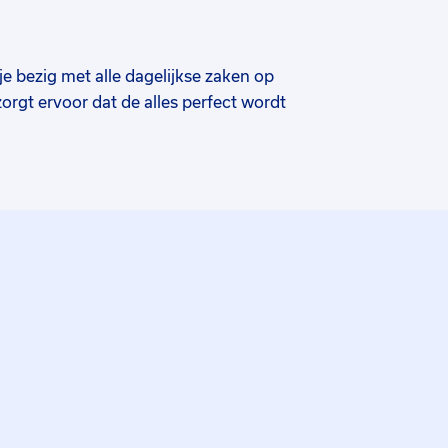
e bezig met alle dagelijkse zaken op
orgt ervoor dat de alles perfect wordt
jij dat deze zo snel en goed mogelijk in
iek hier omheen en je houdt de
n. Je bent een vraagbaak voor zowel de
dat je inzicht hebt in het hele proces.
. Je werkt met een ERP-systeem en het
le administratie perfect wordt