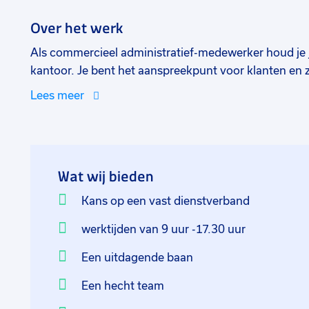
Over het werk
Als commercieel administratief-medewerker houd je j
kantoor. Je bent het aanspreekpunt voor klanten en z
geregeld. Wanneer er een order wordt geplaatst, zorg 
Lees meer
behandeling wordt genomen. Je organiseert de logist
accountmanagers op de hoogte van de gang van zake
klanten als de accountmanagers. Het is dus belangrijk 
Hierdoor voorkom je problemen en herken je kansen
Wat wij bieden
Office-pakket. Je bent secuur en zorgt dan ook dat al
bijgehouden en alles altijd terug te vinden is.
Kans op een vast dienstverband
werktijden van 9 uur -17.30 uur
Een uitdagende baan
Een hecht team