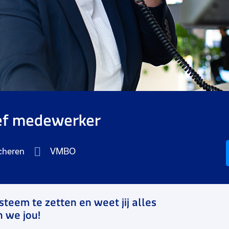
ef medewerker
cheren
VMBO
ysteem te zetten en weet jij alles
n we jou!