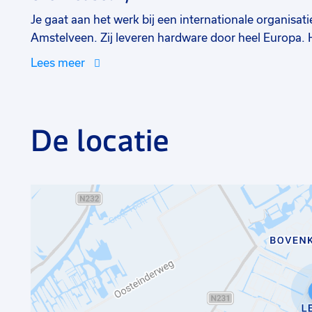
Je gaat aan het werk bij een internationale organisat
Amstelveen. Zij leveren hardware door heel Europa. 
Iedereen kent en helpt elkaar waar het nodig is. Doord
Lees meer
er veel in het Engels besproken. Er liggen altijd uit
naar iemand die houdt van een uitdaging!
De locatie