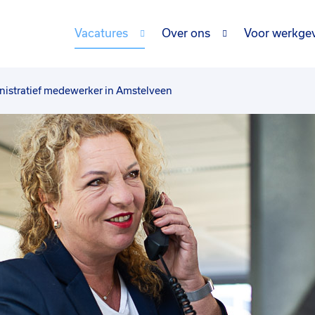
Vacatures
Over ons
Voor werkge
istratief medewerker in Amstelveen