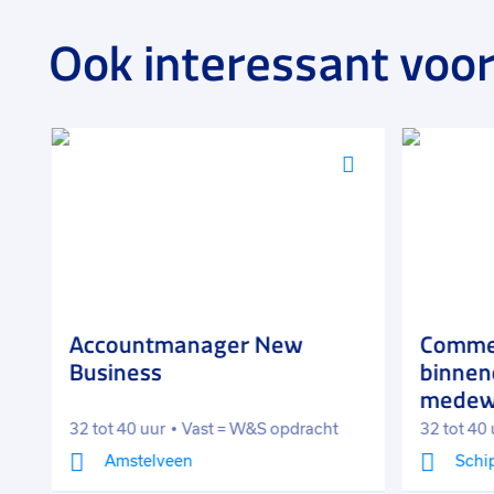
Ook interessant voor
Voeg
Voeg
toe
toe
aan
aan
favorieten
favorieten
Accountmanager New
Commer
Business
binnen
medew
t
32 tot 40 uur
Vast = W&S opdracht
32 tot 40 
Amstelveen
Schi