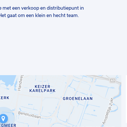
ie met een verkoop en distributiepunt in
Het gaat om een klein en hecht team.
at het een internationaal bedrijf is, wordt
dagende doelen en er wordt dan ook gezocht