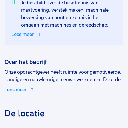
Je beschikt over de basiskennis van
maatvoering, verstek maken, machinale
bewerking van hout en kennis in het
omgaan met machines en gereedschap;
Lees meer
Over het bedrijf
Onze opdrachtgever heeft ruimte voor gemotiveerde,
handige en nauwkeurige nieuwe werknemer. Door de
veelzijdige en professionele kwaliteiten van de
Lees meer
werknemers zijn we in staat om vrijwel alle
klantwensen te realiseren. In de werkplaats worden de
chalets van de fundering tot het dak compleet
De locatie
gerealiseerd en worden deze vervolgens op diverse
locaties geïnstalleerd zoals op vakantieparken,