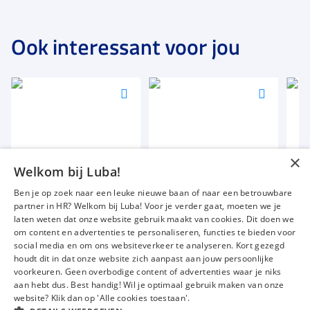
Ook interessant voor jou
Voeg
Voeg
Voeg
toe
toe
toe
aan
aan
aan
favorieten
favorieten
favori
×
Commercieel Recruiter
Medewerker wasstraat
Mon
Welkom bij Luba!
32 tot 40 uur
32 uur
36 u
Ben je op zoek naar een leuke nieuwe baan of naar een betrouwbare
Vast = W&S opdracht
Tijdelijk
Uitz
partner in HR? Welkom bij Luba! Voor je verder gaat, moeten we je
€ 2300
-
€ 2900
€ 12,76
€ 2
p.m.
p.u.
laten weten dat onze website gebruik maakt van cookies. Dit doen we
om content en advertenties te personaliseren, functies te bieden voor
social media en om ons websiteverkeer te analyseren. Kort gezegd
houdt dit in dat onze website zich aanpast aan jouw persoonlijke
voorkeuren. Geen overbodige content of advertenties waar je niks
Vacatures
Over ons
aan hebt dus. Best handig! Wil je optimaal gebruik maken van onze
website? Klik dan op 'Alle cookies toestaan'.
Werken bij Luba
Voor werkgevers