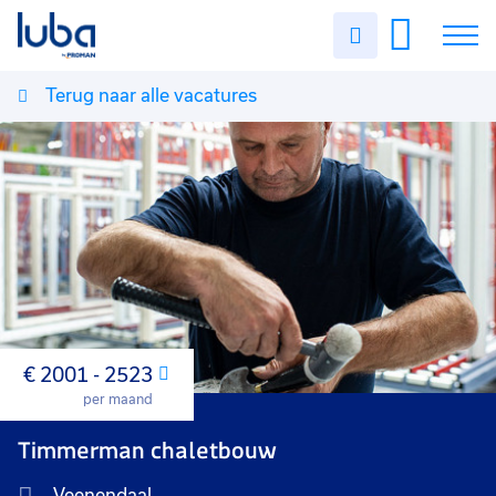
Uren
invullen
Terug naar alle vacatures
Vacatures
Over ons
Voor werkgevers
Contact
€ 2001 - 2523
Maand
per maand
Timmerman chaletbouw
Veenendaal