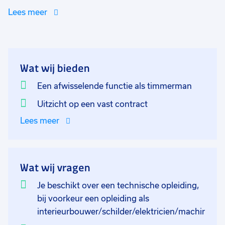
betreft dus een afwisselende functie. Hierbij kun je
Lees meer
denken aan de volgende werkzaamheden;
machinale houtbewerkingen
het zetten van wanden
Wat wij bieden
verstek zagen
Een afwisselende functie als timmerman
monteren van keukens en interieuronderdelen
Uitzicht op een vast contract
schilderwerkzaamheden
Lees meer
plaatsen van cv’s en eventueel plaatsen van de
chalets op locatie
Wat wij vragen
Je beschikt over een technische opleiding,
bij voorkeur een opleiding als
interieurbouwer/schilder/elektricien/machina