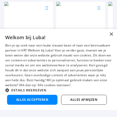
Voeg
Voeg
Voeg
toe
toe
toe
aan
aan
aan
favorieten
favorieten
favori
×
Commercieel Recruiter
Medewerker wasstraat
Mag
Welkom bij Luba!
32 tot 40 uur
32 uur
32 t
Ben je op zoek naar een leuke nieuwe baan of naar een betrouwbare
Vast = W&S opdracht
Tijdelijk
Uitz
partner in HR? Welkom bij Luba! Voor je verder gaat, moeten we je
€ 2300
-
€ 2900
€ 12,76
€ 1
p.m.
p.u.
laten weten dat onze website gebruik maakt van cookies. Dit doen we
om content en advertenties te personaliseren, functies te bieden voor
social media en om ons websiteverkeer te analyseren. Kort gezegd
houdt dit in dat onze website zich aanpast aan jouw persoonlijke
voorkeuren. Geen overbodige content of advertenties waar je niks
Vacatures
Over ons
aan hebt dus. Best handig! Wil je optimaal gebruik maken van onze
website? Klik dan op 'Alle cookies toestaan'.
Werken bij Luba
Voor werkgevers
DETAILS WEERGEVEN
Mijn Luba
Contact
V
Nu solliciteren
ALLES ACCEPTEREN
ALLES AFWIJZEN
t
Instagram
Facebook
LinkedIn
YouTube
Tiktok
a