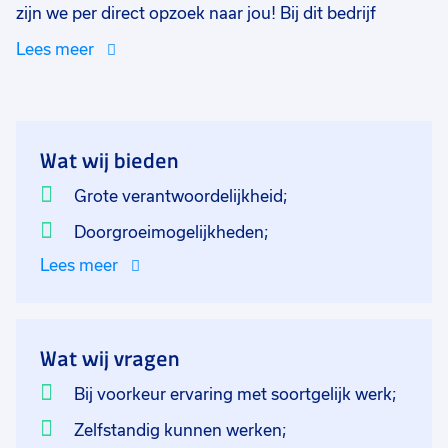
zijn we per direct opzoek naar jou! Bij dit bedrijf
werken ze met steigers voor lokale klussen. In deze
Lees meer
functie ben je niet alleen een terreinbeheerder maar
echt een onderdeel van het bedrijf. In dit familiaire
bedrijf ben je medeverantwoordelijk voor de logistiek,
opslag en onderhoudt van elektronische apparaten.
Wat wij bieden
Zonder jou kan er niets naar de bouw. Het rangeer
terrein is jouw parel en jou harde werk loont. Aan het
Grote verantwoordelijkheid;
einde van de dag kun je de resultaten van je werk
Doorgroeimogelijkheden;
direct zien.
Lees meer
Wat wij vragen
Bij voorkeur ervaring met soortgelijk werk;
Zelfstandig kunnen werken;