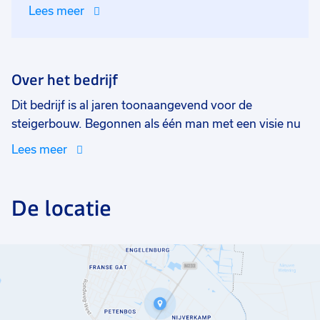
Lees meer
Over het bedrijf
Dit bedrijf is al jaren toonaangevend voor de
steigerbouw. Begonnen als één man met een visie nu
uitgegroeid tot een gerenommeerd bedrijf in de
Lees meer
omgeving van Veenendaal. In deze platte organisatie
heb je gelijk te maken met de eigenaar en heb je niet
eindeloze lagen binnen het bedrijf. Korte lijnen en snel
De locatie
geregeld typeert dit bedrijf.