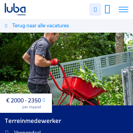
Uren
invullen
Terug naar alle vacatures
Vacatures
Over ons
Voor werkgevers
Contact
€ 2000 - 2350
Maand
per maand
Terreinmedewerker
Veenendaal