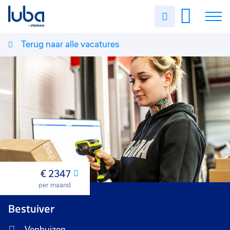
Uren
invullen
Terug naar alle vacatures
Vacatures
Over ons
Voor werkgevers
Contact
€ 2347
Maand
per maand
Bestuiver
Venhuizen