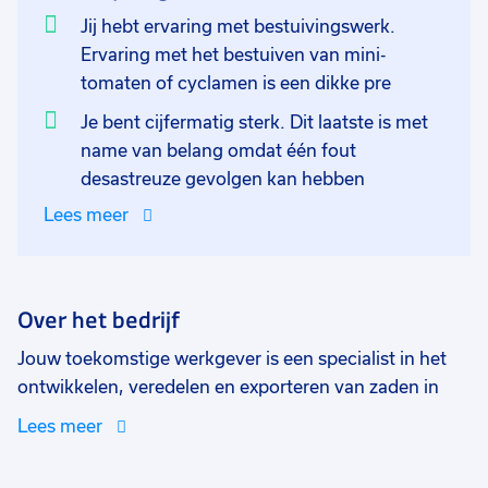
Jij hebt ervaring met bestuivingswerk.
Ervaring met het bestuiven van mini-
tomaten of cyclamen is een dikke pre
Je bent cijfermatig sterk. Dit laatste is met
name van belang omdat één fout
desastreuze gevolgen kan hebben
Lees meer
Over het bedrijf
Jouw toekomstige werkgever is een specialist in het
ontwikkelen, veredelen en exporteren van zaden in
binnenland en buitenland. Er hangt altijd een gezellige
Lees meer
en gemoedelijke sfeer binnen het bedrijf en dit maakt
het een leuke werkgever om voor te mogen werken.