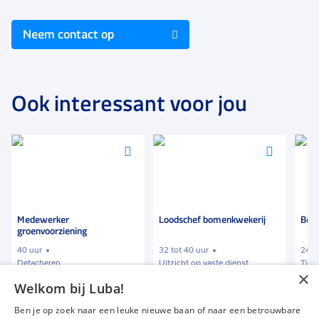
Neem contact op
Ook interessant voor jou
Voeg
Voeg
Voeg
toe
toe
toe
aan
aan
aan
favorieten
favorieten
favori
Medewerker
Loodschef bomenkwekerij
Best
groenvoorziening
40 uur
32 tot 40 uur
24 t
Detacheren
Uitzicht op vaste dienst
Tijde
×
Welkom bij Luba!
€ 2100
-
€ 3000
€ 13,00
-
€ 15,00
€ 1
p.m.
p.u.
Ben je op zoek naar een leuke nieuwe baan of naar een betrouwbare