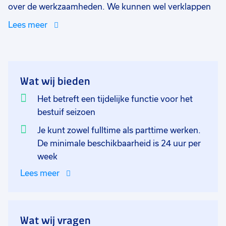
over de werkzaamheden. We kunnen wel verklappen
dat je met een uniek gewas werkt. Dit gewas is
Lees meer
vergelijkbaar met de bestuivingswerkzaamheden van
cherrytomaten en cyclamen. Jij werkt in een team van
ervaren medewerkers om ook dit jaar weer het
maximale resultaat uit dit gewas te halen. Je wordt
Wat wij bieden
ingewerkt door het bestaande team van bestuivers
zodat je hierna zelfstandig aan de slag kunt. De
Het betreft een tijdelijke functie voor het
verwachting is dat de bestuivingswerkzaamheden tot
bestuif seizoen
ongeveer oktober aanhouden, maar jij weet: niets is zo
Je kunt zowel fulltime als parttime werken.
onvoorspelbaar als de natuur. Bij goed functioneren
De minimale beschikbaarheid is 24 uur per
kan je volgend jaar weer aan de slag bij dit bedrijf. Er is
week
flexibiliteit in de starttijden, je kan starten tussen
Lees meer
07:30 - 08:30 uur.
Wat wij vragen