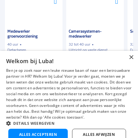
Voeg
Voeg
Voeg
toe
toe
toe
aan
aan
aan
favorieten
favorieten
favori
Medewerker
Camerasystemen-
Ser
groenvoorziening
medewerker
40 uur
32 tot 40 uur
32 t
Detacheren
Uitzicht op vaste dienst
Deta
×
Welkom bij Luba!
€ 2100
-
€ 3000
€ 2100
-
€ 3000
€ 2
p.m.
p.m.
Ben je op zoek naar een leuke nieuwe baan of naar een betrouwbare
partner in HR? Welkom bij Luba! Voor je verder gaat, moeten we je
laten weten dat onze website gebruik maakt van cookies. Dit doen we
om content en advertenties te personaliseren, functies te bieden voor
Vacatures
Over ons
social media en om ons websiteverkeer te analyseren. Kort gezegd
Werken bij Luba
Voor werkgevers
houdt dit in dat onze website zich aanpast aan jouw persoonlijke
voorkeuren. Geen overbodige content of advertenties waar je niks
Mijn Luba
Contact
aan hebt dus. Best handig! Wil je optimaal gebruik maken van onze
website? Klik dan op 'Alle cookies toestaan'.
DETAILS WEERGEVEN
Instagram
Facebook
LinkedIn
YouTube
Tiktok
V
Nu solliciteren
ALLES ACCEPTEREN
ALLES AFWIJZEN