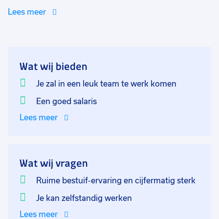
nog uitlopen naar langer. De werktijden zijn van
Lees meer
07:00-15:00 van maandag tot en met vrijdag. Er zijn
verschillende mogelijkheden met werkdagen en
werktijden. Deze periode zal je samen met je collega's
ervoor zorgen dat de violen bestoven worden. Dit is
Wat wij bieden
heel precies werk! Je bestuift de bloemen met behulp
van een kwastjes, pincet of wattenstaafje en
Je zal in een leuk team te werk komen
administreert dit op correcte wijze. In deze functie
Een goed salaris
draag jij bij aan het verdelingsproces door het
Lees meer
verrichten van diverse teelthandelingen. Dit houdt in
dat jij tijdens het seizoen meewerkt en bijdrage levert
aan het ontwikkelen van de perfecte bloem. Je
verricht allerlei werkzaamheden binnen dit proces.
Wat wij vragen
Ruime bestuif-ervaring en cijfermatig sterk
De ideale kandidaat beschikt over (ruime) bestuif-
ervaring en is cijfermatig sterk. Dit laatste is met name
Je kan zelfstandig werken
van belang omdat één fout desastreuze gevolgen kan
Lees meer