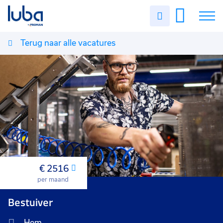
Uren
invullen
Terug naar alle vacatures
Vacatures
Over ons
Voor werkgevers
Contact
€ 2516
Maand
per maand
Bestuiver
Hem