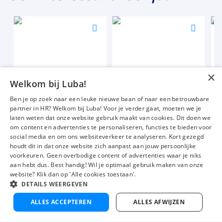
Voeg
Voeg
Voeg
toe
toe
toe
aan
aan
aan
favorieten
favorieten
favori
×
Inpakker bloemen
Inpakker
Ban
Welkom bij Luba!
24 tot 40 uur
8 uur
40 u
Ben je op zoek naar een leuke nieuwe baan of naar een betrouwbare
Uitzicht op vaste dienst
Detacheren
Uitz
partner in HR? Welkom bij Luba! Voor je verder gaat, moeten we je
€ 11,25
€ 12,08
€ 1
p.u.
p.u.
laten weten dat onze website gebruik maakt van cookies. Dit doen we
om content en advertenties te personaliseren, functies te bieden voor
social media en om ons websiteverkeer te analyseren. Kort gezegd
houdt dit in dat onze website zich aanpast aan jouw persoonlijke
voorkeuren. Geen overbodige content of advertenties waar je niks
Vacatures
Over ons
aan hebt dus. Best handig! Wil je optimaal gebruik maken van onze
website? Klik dan op 'Alle cookies toestaan'.
Werken bij Luba
Voor werkgevers
DETAILS WEERGEVEN
Mijn Luba
Contact
V
Nu solliciteren
ALLES ACCEPTEREN
ALLES AFWIJZEN
t
Instagram
Facebook
LinkedIn
YouTube
Tiktok