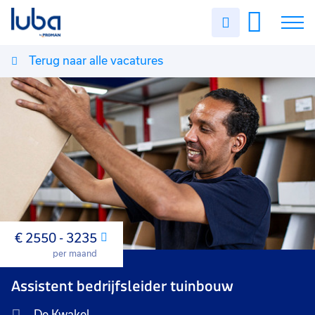
Uren
invullen
Terug naar alle vacatures
Vacatures
Over ons
Voor werkgevers
Contact
€ 2550 - 3235
Maand
per maand
Assistent bedrijfsleider tuinbouw
De Kwakel