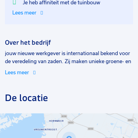
Je heb affiniteit met de tuinbouw
Lees meer
Over het bedrijf
jouw nieuwe werkgever is internationaal bekend voor
de veredeling van zaden. Zij maken unieke groene- en
bloemenrassen. Het is een platte organisatie waar
Lees meer
iedereen normaal doet. Je merkt dat het team draait
op goed vertrouwen, respect en dat iedereen wordt
ingezet vanuit zijn of haar kwaliteiten. Er zijn veel
De locatie
mogelijkheden als je hier gaat werken om je door te
ontwikkelen.