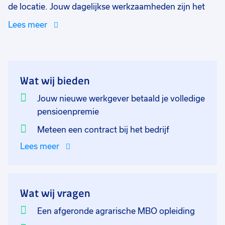
de locatie. Jouw dagelijkse werkzaamheden zijn het
aansturen van de medewerkers in de kas,
Lees meer
gewasverzorging en veredeling activiteiten. Je gaat
samen met de manager een indeling maken voor de
diverse groentes en signaleert ziekten en
insectenplagen. Je kan als het nodig is met
Wat wij bieden
bestrijdingsmiddelen sproeien. Hiervoor kan je ook via
jouw nieuwe werkgever je spuitlicentie voor halen. Je
Jouw nieuwe werkgever betaald je volledige
onderhoudt de klimaatsystemen en bent bereid om
pensioenpremie
bereikbaarheidsdiensten te draaien in het weekend als
Meteen een contract bij het bedrijf
er iets met het systeem gebeurd.
Lees meer
Wat wij vragen
Een afgeronde agrarische MBO opleiding