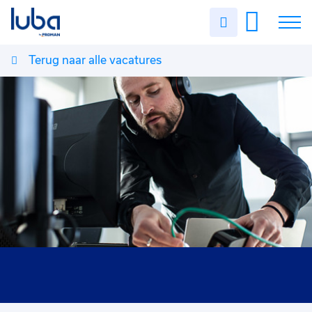
Uren
invullen
Terug naar alle vacatures
Vacatures
Over ons
Voor werkgevers
Contact