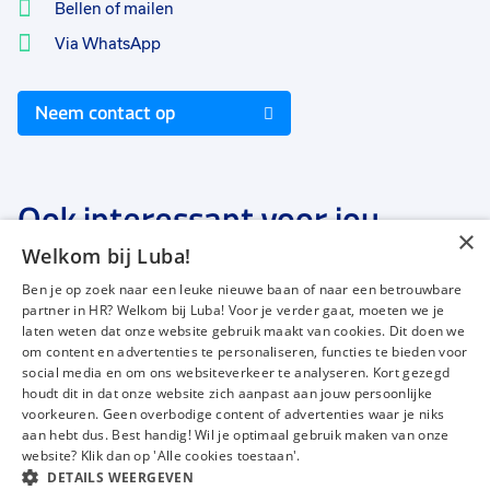
Bellen of mailen
Via WhatsApp
Neem contact op
Ook interessant voor jou
×
Welkom bij Luba!
Ben je op zoek naar een leuke nieuwe baan of naar een betrouwbare
partner in HR? Welkom bij Luba! Voor je verder gaat, moeten we je
laten weten dat onze website gebruik maakt van cookies. Dit doen we
om content en advertenties te personaliseren, functies te bieden voor
Vacatures
Over ons
social media en om ons websiteverkeer te analyseren. Kort gezegd
Werken bij Luba
Voor werkgevers
houdt dit in dat onze website zich aanpast aan jouw persoonlijke
voorkeuren. Geen overbodige content of advertenties waar je niks
Mijn Luba
Contact
aan hebt dus. Best handig! Wil je optimaal gebruik maken van onze
website? Klik dan op 'Alle cookies toestaan'.
DETAILS WEERGEVEN
Instagram
Facebook
LinkedIn
YouTube
Tiktok