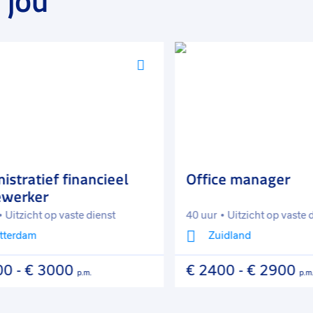
 jou
Voeg
toe
aan
favorieten
tratief financieel
Office manager
erker
itzicht op vaste dienst
40 uur
Uitzicht op vaste die
erdam
Zuidland
-
€ 3000
€ 2400
-
€ 2900
p.m.
p.m.