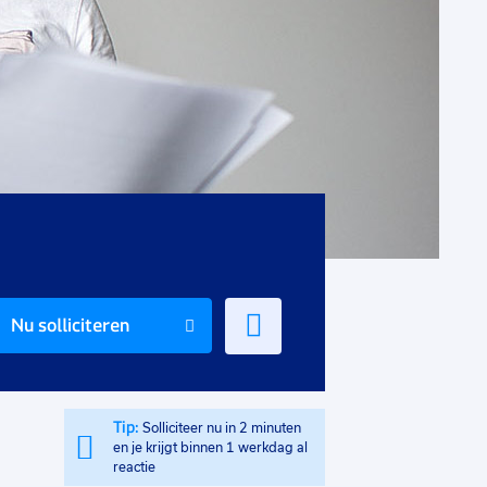
Voeg
Nu solliciteren
toe
aan
favorieten
Tip:
Solliciteer nu in 2 minuten
en je krijgt binnen 1 werkdag al
reactie