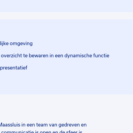
rlijke omgeving
d overzicht te bewaren in een dynamische functie
epresentatief
n Maassluis in een team van gedreven en
 communicatie is open en de sfeer is