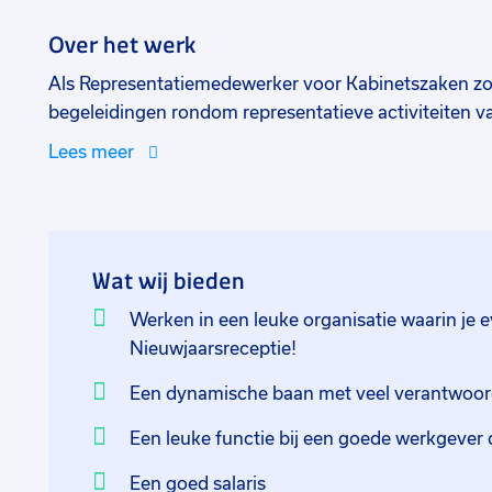
Over het werk
Als Representatiemedewerker voor Kabinetszaken zor
begeleidingen rondom representatieve activiteiten v
wethouders. Jij zorgt voor de voorbereiding en coör
Lees meer
verzorgt (binnen gestelde kaders) voorlichtings- en P
Je voorziet hen van advies en voert ook uitvoerende e
terugkerende evenementen, zoals bijvoorbeeld de nie
knoopt alle lijntjes aan elkaar en neemt het voortouw. 
Wat wij bieden
bent, sterk in je schoenen staat en gevoel hebt voor h
gemeente brede activiteiten.
Werken in een leuke organisatie waarin je 
Nieuwjaarsreceptie!
Een dynamische baan met veel verantwoord
Een leuke functie bij een goede werkgever d
Een goed salaris