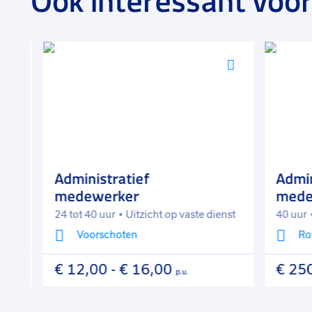
Ook interessant voor
Voeg
Voeg
toe
toe
aan
aan
favorieten
favorieten
Administratief
Adminis
medewerker
medew
24 tot 40 uur
Uitzicht op vaste dienst
40 uur
U
Voorschoten
Rott
€ 12,00
-
€ 16,00
€ 2500
p.u.