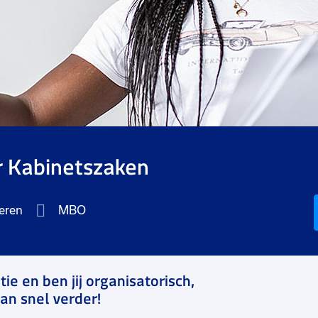
 Kabinetszaken
eren
MBO
atie en ben jij organisatorisch,
an snel verder!