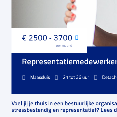
€ 2500 - 3700
Maand
per maand
Representatiemedewerker
Maassluis
24 tot 36 uur
Detach
Voel jij je thuis in een bestuurlijke organis
stressbestendig en representatief? Lees d