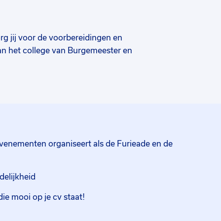
g jij voor de voorbereidingen en
an het college van Burgemeester en
dinatie van werkbezoeken, organiseert en
R-activiteiten, ontvangsten en recepties.
n organisatorische taken uit voor jaarlijks
uwjaarsreceptie! De ideale kandidaat is
Het is belangrijk dat je representatief
ospitality. Je krijgt namelijk te maken met
evenementen organiseert als de Furieade en de
elijkheid
ie mooi op je cv staat!