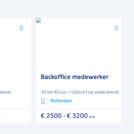
Voeg
Voeg
toe
toe
aan
aan
favorieten
favorie
Backoffice medewerker
A
nst
36 tot 40 uur
Uitzicht op vaste dienst
3
Rotterdam
€ 2500
-
€ 3200
€
p.m.