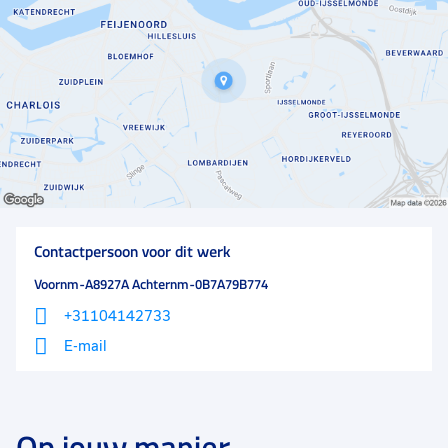
Contactpersoon voor dit werk
Voornm-A8927A Achternm-0B7A79B774
+31104142733
E-mail
Op jouw manier