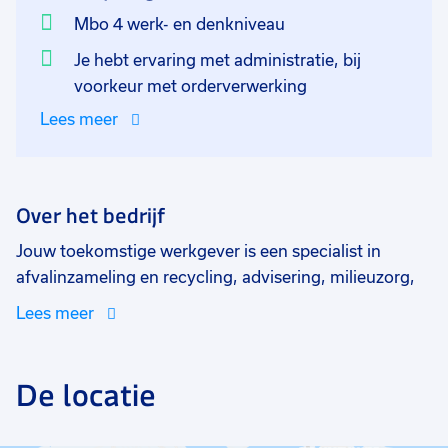
Mbo 4 werk- en denkniveau
Je hebt ervaring met administratie, bij
voorkeur met orderverwerking
Lees meer
Over het bedrijf
Jouw toekomstige werkgever is een specialist in
afvalinzameling en recycling, advisering, milieuzorg,
container transport en container verhuur. Van al het
Lees meer
afval dat zij binnen halen wordt maar liefst 89%
gerecycled. Jouw toekomstige werkgever richt zich
exclusief op het verkrijgen van waarde uit afval in
De locatie
plaats van het verbranden of storten van afval.