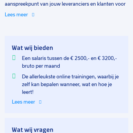
aanspreekpunt van jouw leveranciers en klanten voor
orders. Je bent werkzaam op één van de 3 locaties van
Lees meer
dit mooie bedrijf in Rotterdam. In deze functie ben je
verantwoordelijk voor operationele processen en
klantencontact. Dagelijks zal je je veel bezighouden
met (rit)gegevens en chauffeursbonnen, maar ook
Wat wij bieden
met kilometerregistraties. Je bent in staat om
foutmeldingen te signaleren en daarop gericht actie te
Een salaris tussen de € 2500,- en € 3200,-
ondernemen en in de systemen te verwerken.
bruto per maand
De allerleukste online trainingen, waarbij je
zelf kan bepalen wanneer, wat en hoe je
leert!
Lees meer
Wat wij vragen