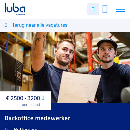
Uren
invullen
Terug naar alle vacatures
Vacatures
Over ons
Voor werkgevers
Contact
€ 2500 - 3200
Maand
per maand
Backoffice medewerker
Rotterdam