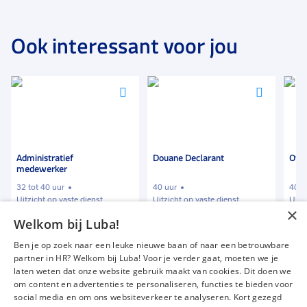
Ook interessant voor jou
Voeg
Voeg
Voeg
toe
toe
toe
aan
aan
aan
favorieten
favorieten
favori
Administratief
Douane Declarant
Offi
medewerker
32 tot 40 uur
40 uur
40 u
Uitzicht op vaste dienst
Uitzicht op vaste dienst
Uitz
×
Welkom bij Luba!
€ 2200
-
€ 2700
€ 2600
-
€ 4000
€ 2
p.m.
p.m.
Ben je op zoek naar een leuke nieuwe baan of naar een betrouwbare
partner in HR? Welkom bij Luba! Voor je verder gaat, moeten we je
laten weten dat onze website gebruik maakt van cookies. Dit doen we
om content en advertenties te personaliseren, functies te bieden voor
Vacatures
Over ons
social media en om ons websiteverkeer te analyseren. Kort gezegd