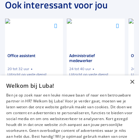
Ook interessant voor jou
Voeg
Voeg
Voeg
toe
toe
toe
aan
aan
aan
favorieten
favorieten
favori
Office assistent
Administratief
Offi
medewerker
20 tot 32 uur
24 tot 40 uur
24 t
Uitzicht op vaste dienst
Uitzicht op vaste dienst
Uitz
×
Welkom bij Luba!
€ 2300
-
€ 2500
€ 12,00
-
€ 16,00
€ 2
p.m.
p.u.
Ben je op zoek naar een leuke nieuwe baan of naar een betrouwbare
partner in HR? Welkom bij Luba! Voor je verder gaat, moeten we je
laten weten dat onze website gebruik maakt van cookies. Dit doen we
om content en advertenties te personaliseren, functies te bieden voor
Vacatures
Over ons
social media en om ons websiteverkeer te analyseren. Kort gezegd
Werken bij Luba
Voor werkgevers
houdt dit in dat onze website zich aanpast aan jouw persoonlijke
voorkeuren. Geen overbodige content of advertenties waar je niks
Mijn Luba
Contact
aan hebt dus. Best handig! Wil je optimaal gebruik maken van onze