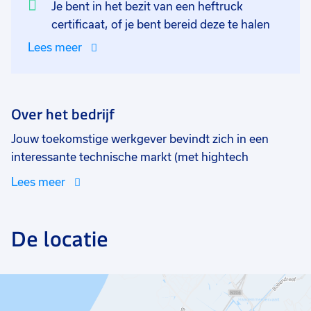
Je bent in het bezit van een heftruck
certificaat, of je bent bereid deze te halen
Lees meer
Over het bedrijf
Jouw toekomstige werkgever bevindt zich in een
interessante technische markt (met hightech
producten) en bestaan uit een team van 75 man
Lees meer
waarvan er circa 25 in de buitendienst werken. De
medewerkers werken er al lang wat aangeeft dat het
een prettige werkgever is voor zijn werknemers!
De locatie
Daarnaast bieden zij de mogelijkheid om diverse
cursussen te volgen zodat je up tot date blijft met
betrekkingen tot de veranderingen in de markt.