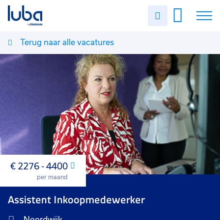
Uren
invullen
Terug naar alle vacatures
Vacatures
Over ons
Voor werkgevers
Contact
€ 2276 - 4400
Maand
per maand
Assistent Inkoopmedewerker
Noordwijk