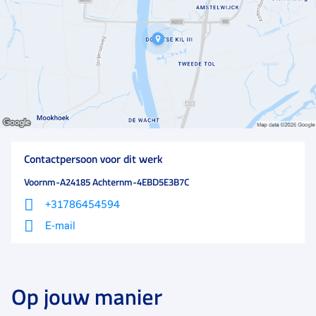
platte organisatiestructuur met een collegiale sfeer
tussen de 10 collega’s in Dordrecht.
Contactpersoon voor dit werk
Voornm-A24185 Achternm-4EBD5E3B7C
+31786454594
E-mail
Op jouw manier