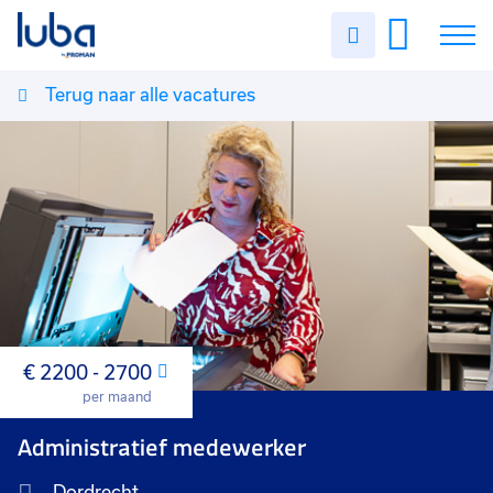
Uren
invullen
Terug naar alle vacatures
Vacatures
Over ons
Voor werkgevers
Contact
€ 2200 - 2700
Maand
per maand
Administratief medewerker
Dordrecht