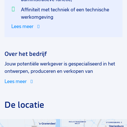
Affiniteit met techniek of een technische
werkomgeving
Lees meer
Over het bedrijf
Jouw potentiële werkgever is gespecialiseerd in het
ontwerpen, produceren en verkopen van
thermokoppelverbindingen voor de meet- en
Lees meer
regeltechniek met de nadruk op temperatuurmetingen
en PCB-connectoren. Wij zijn marktleider in Europa en
behoren tot de top 5 van de wereld. Door een beleid
De locatie
van hoge kwaliteitsproducten gekoppeld aan een zeer
hoog serviceniveau zijn zij erin geslaagd stekkers over
de hele wereld te leveren. Het bedrijf heeft een zeer