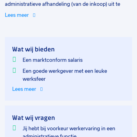
administratieve afhandeling (van de inkoop) uit te
voeren. Hieronder valt het plaatsen van orders,
Lees meer
bewaken van levertijd, uitvoeren van ingangscontrole
en controle van de inkoopfacturen. Andere
werkzaamheden zijn het contact voeren met klanten
en leveranciers per e-mail en telefoon, ondersteuning
Wat wij bieden
van productieplanning, voorraadsysteem bijhouden
en alle andere voorkomende werkzaamheden.
Een marktconform salaris
Een goede werkgever met een leuke
werksfeer
Lees meer
Wat wij vragen
Jij hebt bij voorkeur werkervaring in een
administratieve functie,