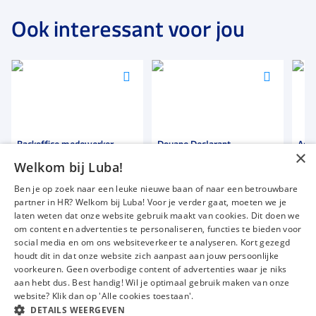
Ook interessant voor jou
Voeg
Voeg
Voeg
toe
toe
toe
aan
aan
aan
favorieten
favorieten
favori
Backoffice medewerker
Douane Declarant
Admi
×
Welkom bij Luba!
36 tot 40 uur
40 uur
24 t
Ben je op zoek naar een leuke nieuwe baan of naar een betrouwbare
Uitzicht op vaste dienst
Uitzicht op vaste dienst
Uitz
partner in HR? Welkom bij Luba! Voor je verder gaat, moeten we je
€ 2500
-
€ 3200
€ 2600
-
€ 4000
€ 1
p.m.
p.m.
laten weten dat onze website gebruik maakt van cookies. Dit doen we
om content en advertenties te personaliseren, functies te bieden voor
social media en om ons websiteverkeer te analyseren. Kort gezegd
houdt dit in dat onze website zich aanpast aan jouw persoonlijke
voorkeuren. Geen overbodige content of advertenties waar je niks
Vacatures
Over ons
aan hebt dus. Best handig! Wil je optimaal gebruik maken van onze
website? Klik dan op 'Alle cookies toestaan'.
Werken bij Luba
Voor werkgevers
DETAILS WEERGEVEN